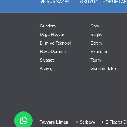
ANA SAYFA
OKUYUCU YORUMLAR
Gündem
Spor
Doğa Hayvan
Sağlık
Bilim ve Teknoloji
Eğitim
Hava Durumu
Ekonomi
Siyaset
Tarım
Asayiş
Gündemdekiler
Tayyare Limanı
> Serbay//
> E-Ticaret D