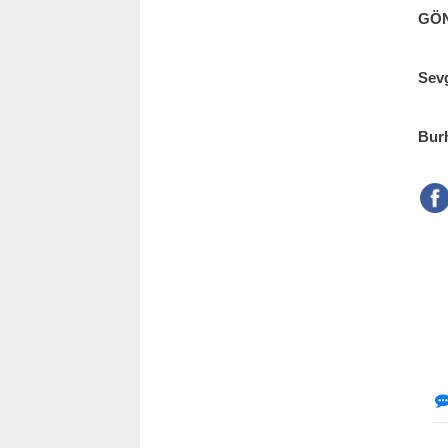
GÖN
Sevg
Burh