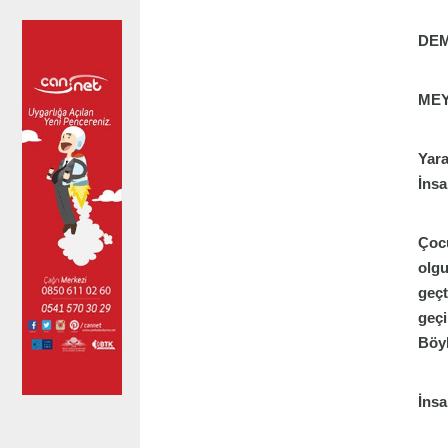
DEM
MEY
Yara
İnsa
Çocu
olgu
geçt
geçi
Böyl
İnsa