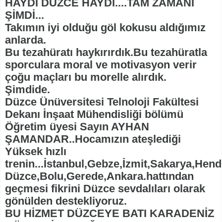
HAYDİ DÜZCE HAYDİ....TAM ZAMANI
ŞİMDİ...
Takımın iyi olduğu göl kokusu aldığımız
anlarda.
Bu tezahüratı haykırırdık.Bu tezahüratla
sporculara moral ve motivasyon verir
çoğu maçları bu morelle alırdık.
Şimdide.
Düzce Ünüversitesi Telnoloji Fakültesi
Dekanı İnşaat Mühendisliği bölümü
Öğretim üyesi Sayın AYHAN
ŞAMANDAR..Hocamızın ateşlediği
Yüksek hızlı
trenin...İstanbul,Gebze,İzmit,Sakarya,Hend
Düzce,Bolu,Gerede,Ankara.hattından
geçmesi fikrini Düzce sevdalıları olarak
gönülden destekliyoruz.
BU HİZMET DÜZCEYE BATI KARADENİZ