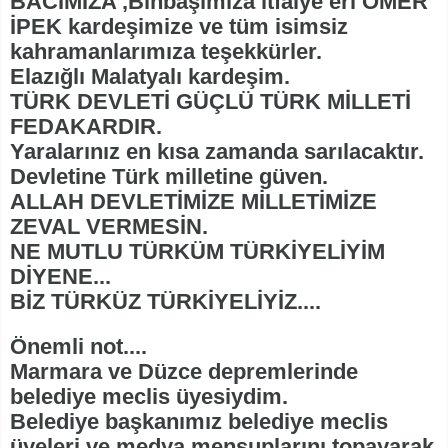
BACIMIZA ,Binbaşımıza itfaiye eri ÖMER
İPEK kardeşimize ve tüm isimsiz
kahramanlarımıza teşekkürler.
Elazığlı Malatyalı kardeşim.
TÜRK DEVLETİ GÜÇLÜ TÜRK MİLLETİ
FEDAKARDIR.
Yaralarınız en kısa zamanda sarılacaktır.
Devletine Türk milletine güven.
ALLAH DEVLETİMİZE MİLLETİMİZE
ZEVAL VERMESİN.
NE MUTLU TÜRKÜM TÜRKİYELİYİM
DİYENE...
BİZ TÜRKÜZ TÜRKİYELİYİZ....
Önemli not....
Marmara ve Düzce depremlerinde
belediye meclis üyesiydim.
Belediye başkanımız belediye meclis
üyeleri ve medya mensuplarını topayarak