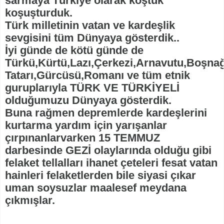
sarmaya Türkiye olarak koştuk
koşuşturduk.
Türk milletinin vatan ve kardeşlik
sevgisini tüm Dünyaya gösterdik..
İyi günde de kötü günde de
Türkü,Kürtü,Lazı,Çerkezi,Arnavutu,Boşnağ
Tatarı,Gürcüsü,Romanı ve tüm etnik
guruplarıyla TÜRK VE TÜRKİYELİ
olduğumuzu Dünyaya gösterdik.
Buna rağmen depremlerde kardeşlerini
kurtarma yardım için yarışanlar
çırpınanlarvarken 15 TEMMUZ
darbesinde GEZİ olaylarında olduğu gibi
felaket tellalları ihanet çeteleri fesat vatan
hainleri felaketlerden bile siyasi çıkar
uman soysuzlar maalesef meydana
çıkmışlar.