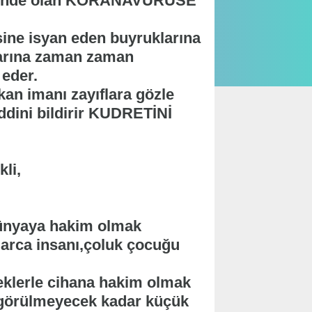
deminde olan KORANAVÜRÜSE
ine isyan eden buyruklarına
larına zaman zaman
 eder.
an imanı zayıflara gözle
ddini bildirir KUDRETİNİ
li,
ünyaya hakim olmak
larca insanı,çoluk çocuğu
üfeklerle cihana hakim olmak
 görülmeyecek kadar küçük