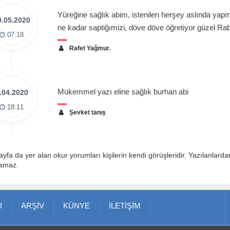
Yüreğine sağlık abim, istenilen herşey aslında ya
0.05.2020
ne kadar saptiğımizi, döve döve öğretiyor güzel Rab
07:18
Rafet Yağmur.
Mükemmel yazı eline sağlık burhan abi
.04.2020
18:11
Şevket tanış
ayfa da yer alan okur yorumları kişilerin kendi görüşleridir. Yazılanlard
lamaz.
I
ARŞİV
KÜNYE
İLETİŞİM