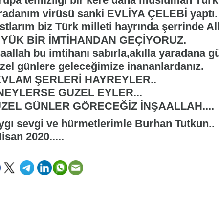
rupa temizliği bir kere daha müslüman Türk 
radanım virüsü sanki EVLİYA ÇELEBİ yaptı.
tlarım biz Türk milleti hayrında şerrinde All
YÜK BİR İMTİHANDAN GEÇİYORUZ.
şaallah bu imtihanı sabırla,akılla yaradana 
zel günlere geleceğimize inananlardanız.
VLAM ŞERLERİ HAYREYLER..
NEYLERSE GÜZEL EYLER...
ZEL GÜNLER GÖRECEĞİZ İNŞAALLAH....
ygı sevgi ve hürmetlerimle Burhan Tutkun..
isan 2020.....