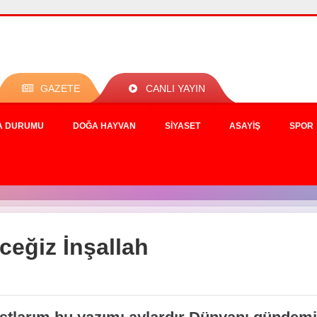
GAZETE
CANLI YAYIN
A DURUMU
DOĞA HAYVAN
SIYASET
ASAYIŞ
SPOR
ceğiz İnşallah