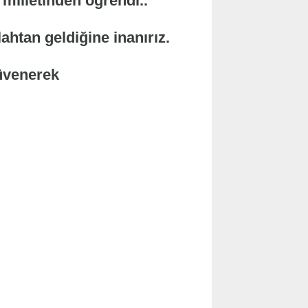
milletinden öğrendi..
ahtan geldiğine inanırız.
güvenerek