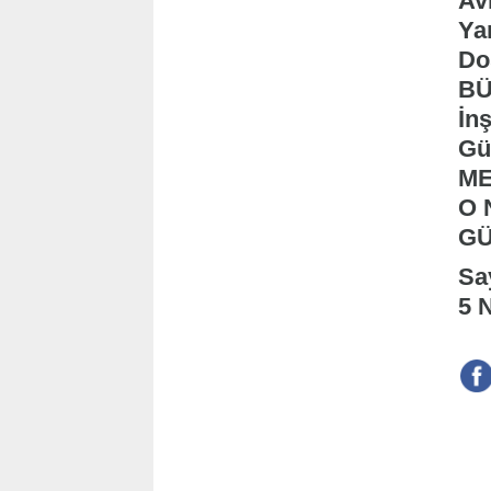
Av
Ya
Dos
BÜ
İn
Gü
ME
O 
GÜ
Sa
5 N