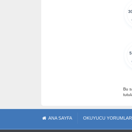
3
5
Bu s
tutu
ANA SAYFA
OKUYUCU YORUMLAR