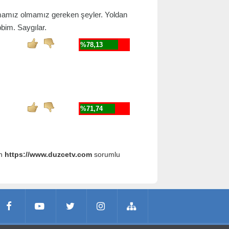
pmamız olmamız gereken şeyler. Yoldan
bim. Saygılar.
%78,13
%71,74
an
https://www.duzcetv.com
sorumlu