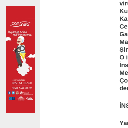
vir
Kul
Ka
Ce
Ga
Ma
Şi
O 
İn
Me
Ço
den
İN
Ya