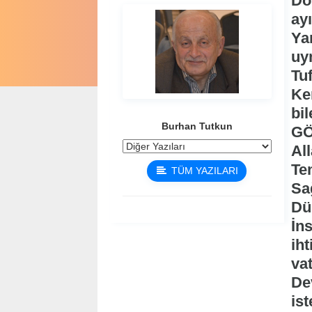
Do
ay
Ya
uy
Tuf
Ke
bi
Burhan Tutkun
GÖ
Al
Tem
TÜM YAZILARI
Sa
Dü
İn
ih
vat
Dev
is