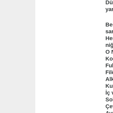
Dü
yar
Be
sa
Her
niğ
O 
Ko
Fu
Fil
Alk
Ku
İç
Sok
Çev