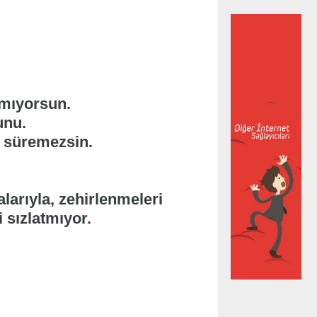
amıyorsun.
unu.
e süremezsin.
larıyla, zehirlenmeleri
 sızlatmıyor.