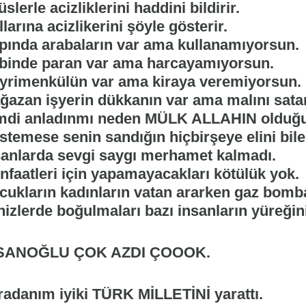
üslerle acizliklerini haddini bildirir.
larına acizlikerini şöyle gösterir.
pında arabaların var ama kullanamıyorsun.
binde paran var ama harcayamıyorsun.
yrimenkülün var ama kiraya veremiyorsun.
ğazan işyerin dükkanın var ama malını sat
mdi anladınmı neden MÜLK ALLAHIN olduğ
istemese senin sandığın hiçbirşeye elini bil
sanlarda sevgi saygı merhamet kalmadı.
nfaatleri için yapamayacakları kötülük yok.
cukların kadınların vatan ararken gaz bomba
izlerde boğulmaları bazı insanların yüreğini
SANOĞLU ÇOK AZDI ÇOOOK.
radanım iyiki TÜRK MİLLETİNİ yarattı.