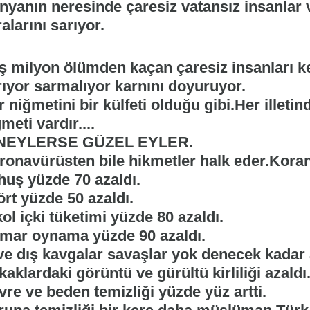
nyanın neresinde çaresiz vatansız insanlar 
alarını sarıyor.
ş milyon ölümden kaçan çaresiz insanları ke
rıyor sarmalıyor karnını doyuruyor.
 niğmetini bir külfeti olduğu gibi.Her illeti
meti vardır....
NEYLERSE GÜZEL EYLER.
ronavürüsten bile hikmetler halk eder.Kora
huş yüzde 70 azaldı.
ört yüzde 50 azaldı.
ol içki tüketimi yüzde 80 azaldı.
mar oynama yüzde 90 azaldı.
 ve dış kavgalar savaşlar yok denecek kadar 
aklardaki görüntü ve gürültü kirliliği azaldı
re ve beden temizliği yüzde yüz artti.