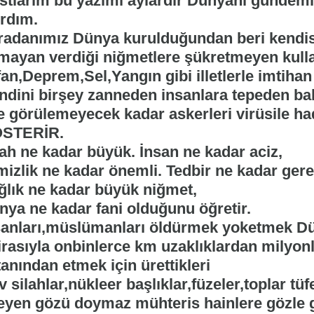
stlarım bu yazımı aylardır Dünyanı gün
ırdım.
radanımız Dünya kurulduğundan beri kendis
mayan verdiği niğmetlere şükretmeyen kul
an,Deprem,Sel,Yangın gibi illetlerle imtihan
ndini birşey zanneden insanlara tepeden bak
le görülemeyecek kadar askerleri virüsile ha
STERİR.
lah ne kadar büyük. İnsan ne kadar aciz,
izlik ne kadar önemli. Tedbir ne kadar gerek
ğlık ne kadar büyük niğmet,
nya ne kadar fani olduğunu öğretir.
sanları,müslümanları öldürmek yoketmek D
tirasıyla onbinlerce km uzaklıklardan milyon
anından etmek için ürettikleri
 silahlar,nükleer başlıklar,füzeler,toplar t
teyen gözü doymaz mühteris hainlere gözle