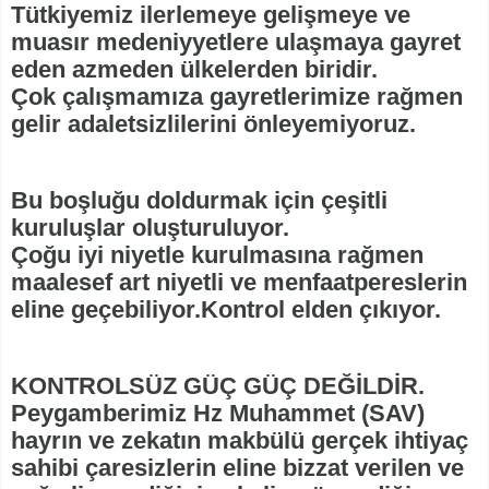
Tütkiyemiz ilerlemeye gelişmeye ve
muasır medeniyyetlere ulaşmaya gayret
eden azmeden ülkelerden biridir.
Çok çalışmamıza gayretlerimize rağmen
gelir adaletsizlilerini önleyemiyoruz.
Bu boşluğu doldurmak için çeşitli
kuruluşlar oluşturuluyor.
Çoğu iyi niyetle kurulmasına rağmen
maalesef art niyetli ve menfaatpereslerin
eline geçebiliyor.Kontrol elden çıkıyor.
KONTROLSÜZ GÜÇ GÜÇ DEĞİLDİR.
Peygamberimiz Hz Muhammet (SAV)
hayrın ve zekatın makbülü gerçek ihtiyaç
sahibi çaresizlerin eline bizzat verilen ve