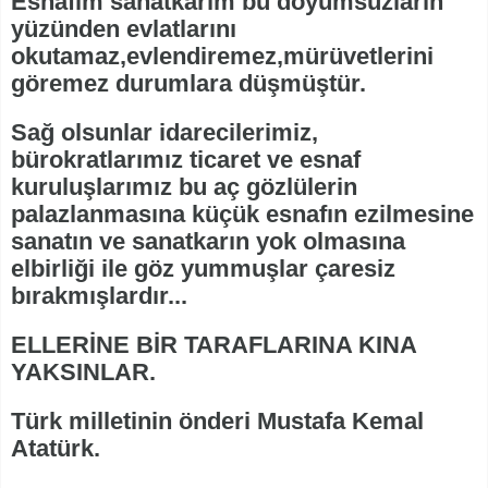
Esnafım sanatkarım bu doyumsuzların
yüzünden evlatlarını
okutamaz,evlendiremez,mürüvetlerini
göremez durumlara düşmüştür.
Sağ olsunlar idarecilerimiz,
bürokratlarımız ticaret ve esnaf
kuruluşlarımız bu aç gözlülerin
palazlanmasına küçük esnafın ezilmesine
sanatın ve sanatkarın yok olmasına
elbirliği ile göz yummuşlar çaresiz
bırakmışlardır...
ELLERİNE BİR TARAFLARINA KINA
YAKSINLAR.
Türk milletinin önderi Mustafa Kemal
Atatürk.