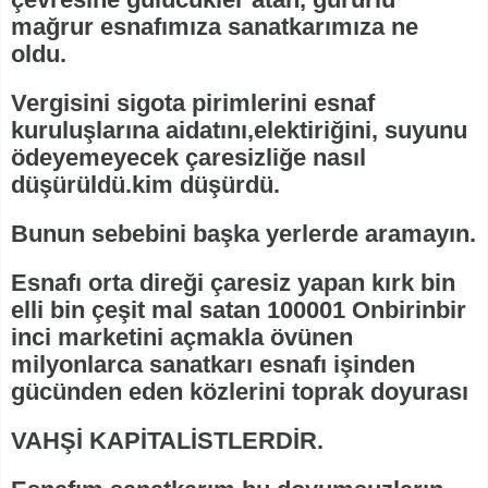
mağrur esnafımıza sanatkarımıza ne
oldu.
Vergisini sigota pirimlerini esnaf
kuruluşlarına aidatını,elektiriğini, suyunu
ödeyemeyecek çaresizliğe nasıl
düşürüldü.kim düşürdü.
Bunun sebebini başka yerlerde aramayın.
Esnafı orta direği çaresiz yapan kırk bin
elli bin çeşit mal satan 100001 Onbirinbir
inci marketini açmakla övünen
milyonlarca sanatkarı esnafı işinden
gücünden eden közlerini toprak doyurası
VAHŞİ KAPİTALİSTLERDİR.