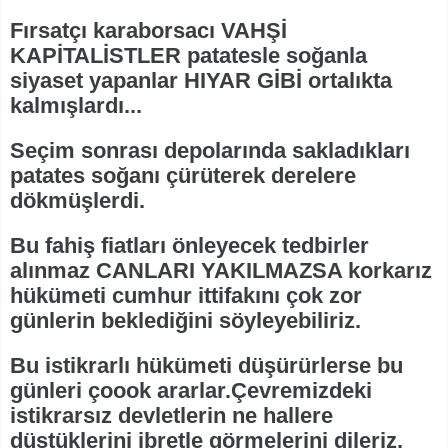
Fırsatçı karaborsacı VAHŞİ
KAPİTALİSTLER patatesle soğanla
siyaset yapanlar HIYAR GİBİ ortalıkta
kalmışlardı...
Seçim sonrası depolarında sakladıkları
patates soğanı çürüterek derelere
dökmüşlerdi.
Bu fahiş fiatları önleyecek tedbirler
alınmaz CANLARI YAKILMAZSA korkarız
hükümeti cumhur ittifakını çok zor
günlerin beklediğini söyleyebiliriz.
Bu istikrarlı hükümeti düşürürlerse bu
günleri çoook ararlar.Çevremizdeki
istikrarsız devletlerin ne hallere
düştüklerini ibretle görmelerini dileriz.