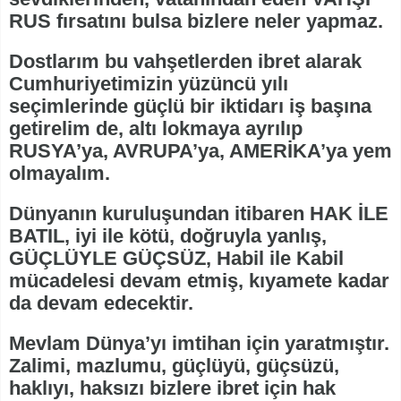
RUS fırsatını bulsa bizlere neler yapmaz.
Dostlarım bu vahşetlerden ibret alarak
Cumhuriyetimizin yüzüncü yılı
seçimlerinde güçlü bir iktidarı iş başına
getirelim de, altı lokmaya ayrılıp
RUSYA’ya, AVRUPA’ya, AMERİKA’ya yem
olmayalım.
Dünyanın kuruluşundan itibaren HAK İLE
BATIL, iyi ile kötü, doğruyla yanlış,
GÜÇLÜYLE GÜÇSÜZ, Habil ile Kabil
mücadelesi devam etmiş, kıyamete kadar
da devam edecektir.
Mevlam Dünya’yı imtihan için yaratmıştır.
Zalimi, mazlumu, güçlüyü, güçsüzü,
haklıyı, haksızı bizlere ibret için hak