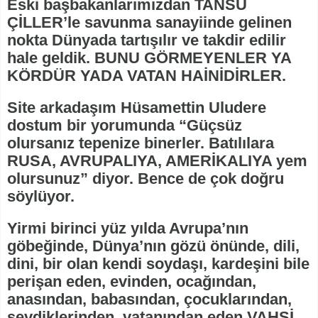
Eski başbakanlarımızdan TANSU
ÇİLLER’le savunma sanayiinde gelinen
nokta Dünyada tartışılır ve takdir edilir
hale geldik. BUNU GÖRMEYENLER YA
KÖRDÜR YADA VATAN HAİNİDİRLER.
Site arkadaşım Hüsamettin Uludere
dostum bir yorumunda “Güçsüz
olursanız tepenize binerler. Batılılara
RUSA, AVRUPALIYA, AMERİKALIYA yem
olursunuz” diyor. Bence de çok doğru
söylüyor.
Yirmi birinci yüz yılda Avrupa’nın
göbeğinde, Dünya’nın gözü önünde, dili,
dini, bir olan kendi soydaşı, kardeşini bile
perişan eden, evinden, ocağından,
anasından, babasından, çocuklarından,
sevdiklerinden, vatanından eden VAHŞİ