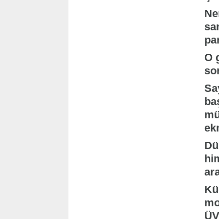
Ne
sa
par
O 
so
Sa
baş
mü
ek
Dü
hi
ara
Küç
mo
ÜV