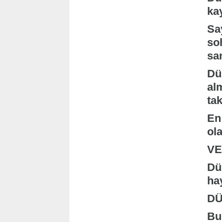
ka
Sa
so
sa
Dü
al
tak
En
ola
VE
Dü
ha
DÜ
Bu