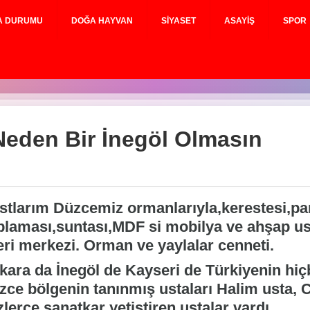
A DURUMU
DOĞA HAYVAN
SIYASET
ASAYIŞ
SPOR
eden Bir İnegöl Olmasın
stlarım Düzcemiz ormanlarıyla,kerestesi,pa
plaması,suntası,MDF si mobilya ve ahşap usta
eri merkezi. Orman ve yaylalar cenneti.
kara da İnegöl de Kayseri de Türkiyenin hiç
zce bölgenin tanınmış ustaları Halim usta, C
lerce sanatkar yetiştiren ustalar vardı.