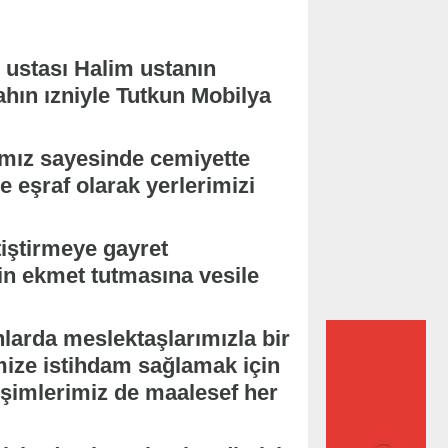
 ustası Halim ustanın
ahın ızniyle Tutkun Mobilya
mız sayesinde cemiyette
e eşraf olarak yerlerimizi
tiştirmeye gayret
nin ekmet tutmasına vesile
arda meslektaşlarımızla bir
ize istihdam sağlamak için
şimlerimiz de maalesef her