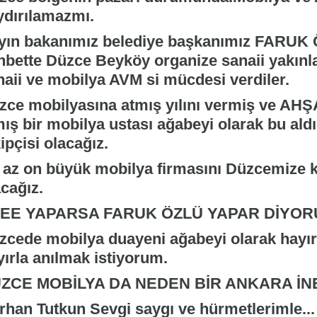
ydırılamazmı.
yın bakanımız belediye başkanımız FARUK ÖZ
hbette Düzce Beyköy organize sanaii yakınla
naii ve mobilya AVM si mücdesi verdiler.
zce mobilyasına atmış yılını vermiş ve AH
mış bir mobilya ustası ağabeyi olarak bu ald
ipçisi olacağız.
 az on büyük mobilya firmasını Düzcemize 
cağız.
EE YAPARSA FARUK ÖZLÜ YAPAR DİYORU
zcede mobilya duayeni ağabeyi olarak hayırl
yırla anılmak istiyorum.
ZCE MOBİLYA DA NEDEN BİR ANKARA İNEG
rhan Tutkun Sevgi saygı ve hürmetlerimle...