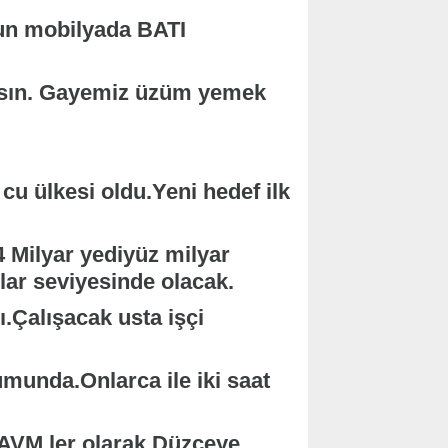
un mobilyada BATI
nsın. Gayemiz üzüm yemek
u ülkesi oldu.Yeni hedef ilk
 4 Milyar yediyüz milyar
lar seviyesinde olacak.
ı.Çalışacak usta işçi
munda.Onlarca ile iki saat
AVM ler olarak Düzceye