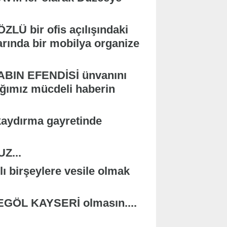
LÜ bir ofis açılışındaki
rında bir mobilya organize
ŞABIN EFENDİSİ ünvanını
ığımız mücdeli haberin
kaydırma gayretinde
Z...
ı birşeylere vesile olmak
ÖL KAYSERİ olmasın....