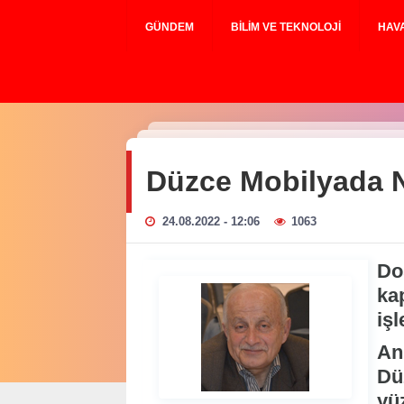
GÜNDEM
BILIM VE TEKNOLOJI
HAV
Düzce Mobilyada N
24.08.2022 - 12:06
1063
Do
ka
işl
An
Dü
yüz