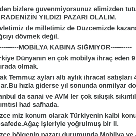
den bizlere güvenmiyorsunuz elimizden tut
RADENİZİN YILDIZI PAZARI OLALIM.
vletimiz de milletimiz de Düzcemizde kaza
ğcıyı dövmek değil.
----------MOBİLYA KABINA SIĞMIYOR----------
rkiye Dünyanın en çok mobilya ihraç eden 9 c
sırada olmak.
k Temmuz ayları altı aylık ihracat satışları
lar.Bu hızla giderse yıl sonunda onmilyar do
anbul da sanai ve AVM ler çok sıkışık sıkıntıl
kımtısi had safhada.
zce miz konum olarak Türkiyenin kalbi konu
safede.Ağaç işleriyle yoğrulmuş bir il.
zce bölgenin pazarı durumunda.Mobilya ve 