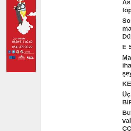
As
to
So
ma
Dü
E 5
Ma
ih
şe
KE
Üç
BİR
Bu
va
ÇO