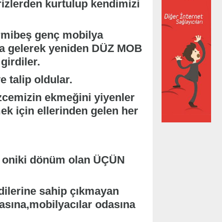
izlerden kurtulup kendimizi
irmibeş genç mobilya
aya gelerek yeniden DÜZ MOB
irdiler.
e talip oldular.
cemizin ekmeğini yiyenler
k için ellerinden gelen her
ri oniki dönüm olan ÜÇÜN
dilerine sahip çıkmayan
dasına,mobilyacılar odasına