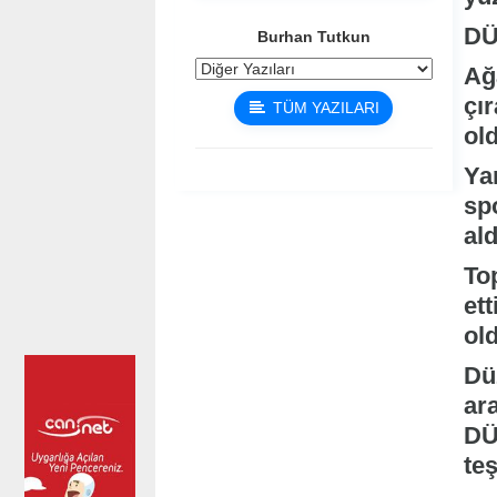
DÜ
Burhan Tutkun
Ağ
çır
TÜM YAZILARI
ol
Ya
spo
ald
Top
ett
ol
Dü
ar
DÜ
te