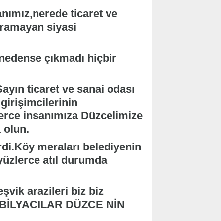
nımız,nerede ticaret ve
ıramayan siyasi
 nedense çıkmadı hiçbir
ayın ticaret ve sanai odası
girişimcilerinin
lerce insanımıza Düzcelimize
 olun.
rdi.Köy meraları belediyenin
yüzlerce atıl durumda
şvik arazileri biz biz
 MOBİLYACILAR DÜZCE NİN