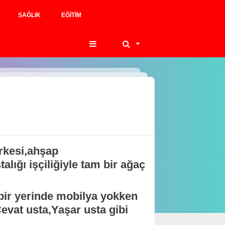
SAĞLIK
EĞITIM
rkesi,ahşap
lığı işçiliğiyle tam bir ağaç
bir yerinde mobilya yokken
evat usta,Yaşar usta gibi