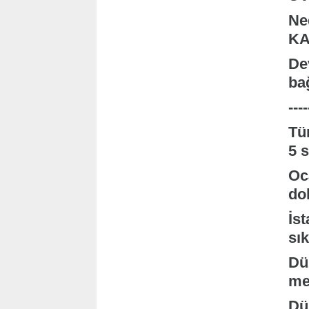
Ne
KA
De
ba
---
Tü
5 
Oca
do
İst
sı
Dü
me
Dü