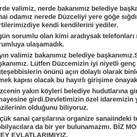
rde valimiz, nerde bakanımız belediye başka
nai odamız nerede Düzceliyi yere göğe sığd
tilerimizdiye kendi kendilerini yediler.
gün sorumlu olan kimi aradıysak telefonları
rumluya ulaşamadık.
yın valimiz bakanımız belediye başkanımız.S
kanımız. Lütfen Düzcemizin iyi niyetli genç 
teşebbislerin önünü açın dolaylı olarak bin
mek kapısı olacak bu hayırlı girişime önayak
zcenin yakın köyleri belediye hudutlarına gi
mayesine girdi.Devletimizin özel idaremizin 
zilerinin olduğunu biliyoruz.
ük sanai çarşılarına organize sanaiindeki te
bilyacılara da bir yer bulunamazmı. BİZ
EY EVLATLARIMIYIZ.