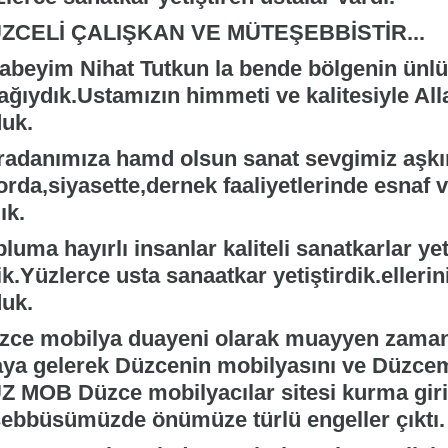
ZCELİ ÇALIŞKAN VE MÜTEŞEBBİSTİR...
abeyim Nihat Tutkun la bende bölgenin ünlü
ağıydık.Ustamızın himmeti ve kalitesiyle All
duk.
radanımıza hamd olsun sanat sevgimiz aşkı
rda,siyasette,dernek faaliyetlerinde esnaf v
ık.
luma hayırlı insanlar kaliteli sanatkarlar ye
ik.Yüzlerce usta sanaatkar yetiştirdik.elleri
duk.
zce mobilya duayeni olarak muayyen zamanl
aya gelerek Düzcenin mobilyasını ve Düzcem
Z MOB Düzce mobilyacılar sitesi kurma giri
şebbüsümüzde önümüze türlü engeller çıktı.