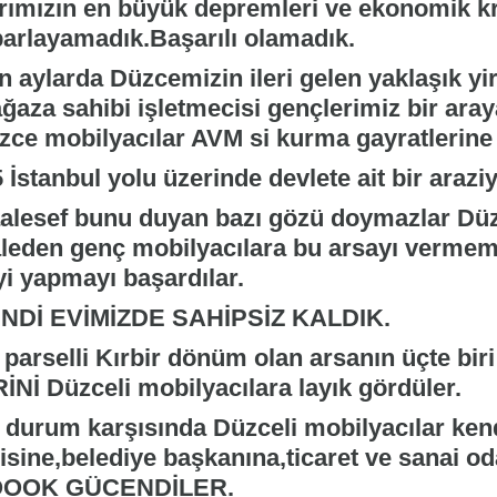
rımızın en büyük depremleri ve ekonomik kr
parlayamadık.Başarılı olamadık.
n aylarda Düzcemizin ileri gelen yaklaşık y
ğaza sahibi işletmecisi gençlerimiz bir ar
zce mobilyacılar AVM si kurma gayratlerine g
 İstanbul yolu üzerinde devlete ait bir araziy
alesef bunu duyan bazı gözü doymazlar Düz
aleden genç mobilyacılara bu arsayı vermeme
yi yapmayı başardılar.
NDİ EVİMİZDE SAHİPSİZ KALDIK.
 parselli Kırbir dönüm olan arsanın üçte bi
İNİ Düzceli mobilyacılara layık gördüler.
 durum karşısında Düzceli mobilyacılar ken
lisine,belediye başkanına,ticaret ve sanai o
OOK GÜCENDİLER.