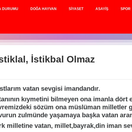
A DURUMU
DOĞA HAYVAN
SIYASET
ASAYIŞ
SPOR
stiklal, İstikbal Olmaz
stlarım vatan sevgisi imandandır.
tanının kıymetini bilmeyen ona imanla dört e
vremizdeki sözüm ona müslüman milletler g
vurun zulmünde yaşamaya başka vatan ara
k milletine vatan, millet,bayrak,din iman se