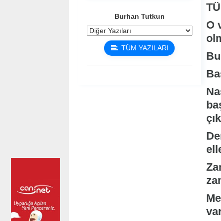
TÜ
Burhan Tutkun
O v
olm
TÜM YAZILARI
Bu
Ba
Na
baş
çı
De
ell
Za
za
Me
var