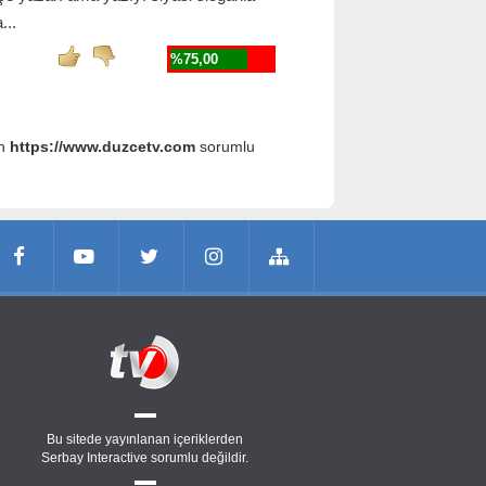
...
%75,00
an
https://www.duzcetv.com
sorumlu
Bu sitede yayınlanan içeriklerden
Serbay Interactive
sorumlu değildir.