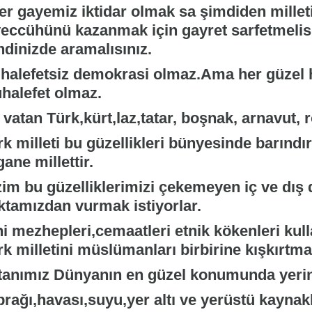
er gayemiz iktidar olmak sa şimdiden milleti
veccühünü kazanmak için gayret sarfetmelis
ndinizde aramalısınız.
halefetsiz demokrasi olmaz.Ama her güzel 
halefet olmaz.
 vatan Türk,kürt,laz,tatar, boşnak, arnavut,
rk milleti bu güzellikleri bünyesinde barınd
ane millettir.
zim bu güzelliklerimizi çekemeyen iç ve dış
ktamızdan vurmak istiyorlar.
ni mezhepleri,cemaatleri etnik kökenleri ku
k milletini müslümanları birbirine kışkırtmak
tanımız Dünyanın en güzel konumunda yeri
prağı,havası,suyu,yer altı ve yerüstü kayna