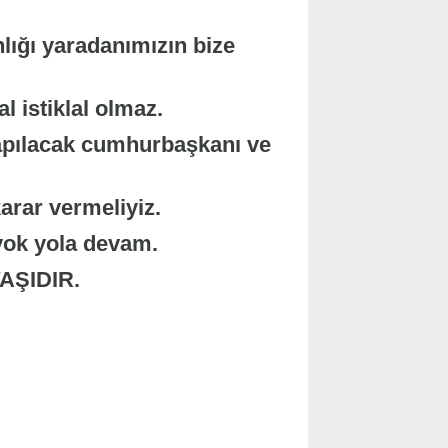
lığı yaradanımızın bize
l istiklal olmaz.
apılacak cumhurbaşkanı ve
 karar vermeliyiz.
yok yola devam.
AŞIDIR.