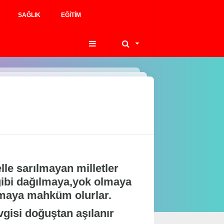
SAĞLIK
EĞITIM
lle sarılmayan milletler
ibi dağılmaya,yok olmaya
maya mahküm olurlar.
vgisi doğuştan aşılanır