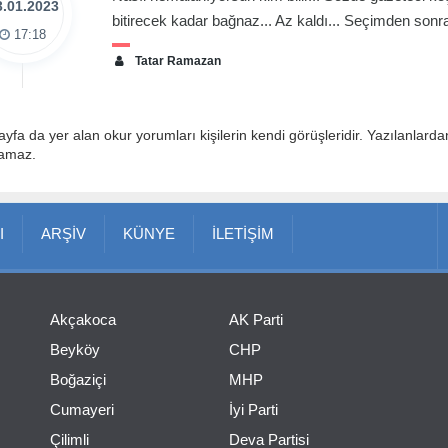
3.01.2023
bitirecek kadar bağnaz... Az kaldı... Seçimden sonra
17:18
Tatar Ramazan
ayfa da yer alan okur yorumları kişilerin kendi görüşleridir. Yazılanlard
lamaz.
I
ARŞİV
KÜNYE
İLETİŞİM
Akçakoca
AK Parti
Beyköy
CHP
Boğaziçi
MHP
Cumayeri
İyi Parti
Çilimli
Deva Partisi