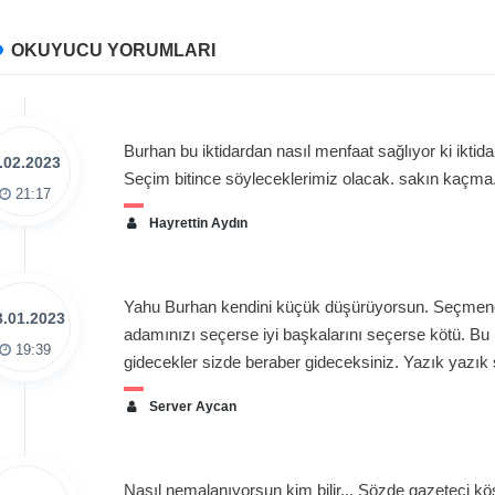
OKUYUCU YORUMLARI
Burhan bu iktidardan nasıl menfaat sağlıyor ki iktid
.02.2023
Seçim bitince söyleceklerimiz olacak. sakın kaçma
21:17
Hayrettin Aydın
Yahu Burhan kendini küçük düşürüyorsun. Seçmene 
3.01.2023
adamınızı seçerse iyi başkalarını seçerse kötü. B
19:39
gidecekler sizde beraber gideceksiniz. Yazık yazık 
Server Aycan
Nasıl nemalanıyorsun kim bilir... Sözde gazeteci kö