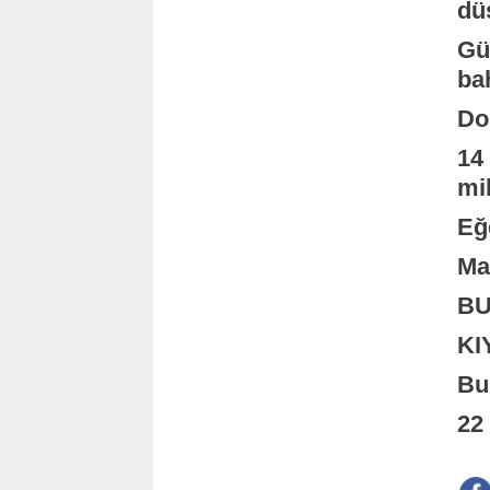
dü
Gü
bah
Dos
14
mil
Eğe
Ma
BU
KI
Bu
22 