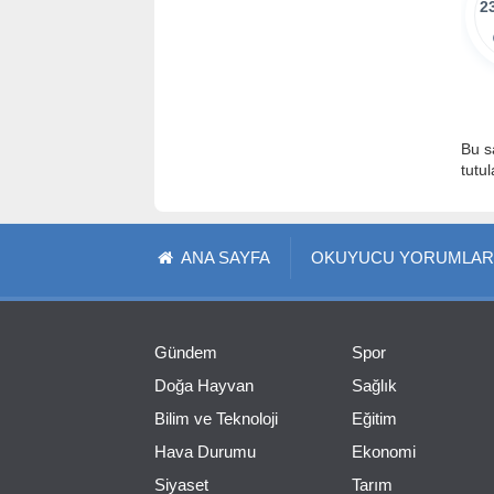
2
Bu s
tutu
ANA SAYFA
OKUYUCU YORUMLAR
Gündem
Spor
Doğa Hayvan
Sağlık
Bilim ve Teknoloji
Eğitim
Hava Durumu
Ekonomi
Siyaset
Tarım