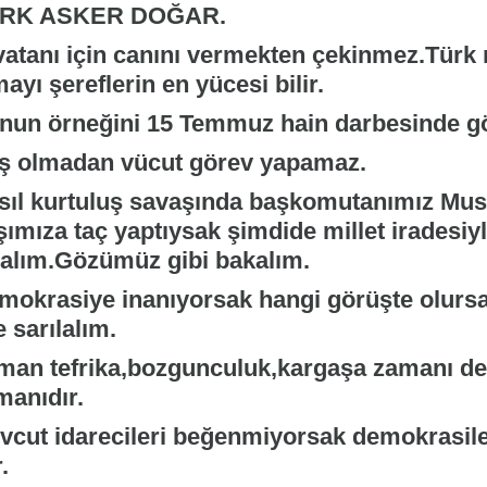
RK ASKER DOĞAR.
atanı için canını vermekten çekinmez.Türk mi
ayı şereflerin en yücesi bilir.
nun örneğini 15 Temmuz hain darbesinde g
ş olmadan vücut görev yapamaz.
sıl kurtuluş savaşında başkomutanımız Mu
ımıza taç yaptıysak şimdide millet iradesiyl
kalım.Gözümüz gibi bakalım.
mokrasiye inanıyorsak hangi görüşte olursa
e sarılalım.
man tefrika,bozgunculuk,kargaşa zamanı değil
manıdır.
vcut idarecileri beğenmiyorsak demokrasile
.