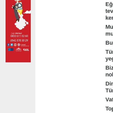
Eğ
te
ke
Mu
mu
Bu
Tü
yeg
Bi
no
Di
Tür
Va
To