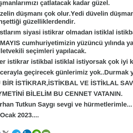
şmanlarımızı çatlatacak kadar güzel.
zelin düşmanı çok olur.Yedi düvelin düşman
şettiği güzelliklerdendir.
tlarım siyasi istikrar olmadan istiklal istikba
 MAYIS cumhuriyetimizin yüzüncü yılında y
letvekili seçimleri yapılacak.
r istikrar istikbal istiklal istiyorsak çok iyi
cerayla geçirecek günlerimiz yok..Durmak 
 BİR İSTİKRAR,İSTİKBAL VE İSTİkLAL SAV
YMETİNİ BİLELİM BU CENNET VATANIN.
rhan Tutkun Saygı sevgi ve hürmetlerimle...
Ocak 2023....