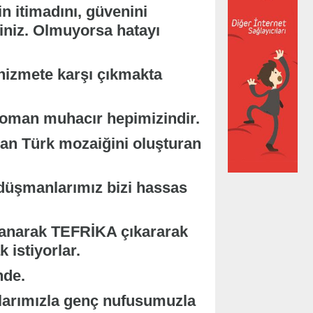
n itimadını, güvenini
iniz. Olmuyorsa hatayı
hizmete karşı çıkmakta
 roman muhacır hepimizindir.
ıran Türk mozaiğini oluşturan
 düşmanlarımız bizi hassas
llanarak TEFRİKA çıkararak
 istiyorlar.
nde.
klarımızla genç nufusumuzla