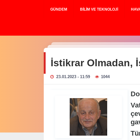
GÜNDEM
BILIM VE TEKNOLOJI
HAV
İstikrar Olmadan, İ
23.01.2023 - 11:59
1044
Do
Va
çe
ga
Tür