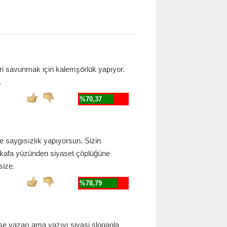
ari savunmak için kalemşörlük yapıyor.
.
%70,37
saygısızlık yapıyorsun. Sizin
u kafa yüzünden siyaset çöplüğüne
size.
%78,79
şe yazarı ama yazıyı siyasi sloganla