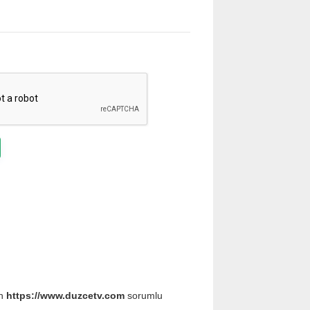
an
https://www.duzcetv.com
sorumlu