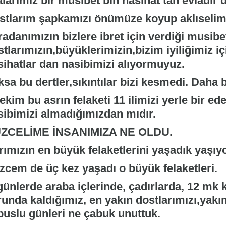
larımız bir musibet bin nasihat tan evladır 
stlarım şapkamızı önümüze koyup aklıselim
adanımızın bizlere ibret için verdiği musibe
tlarımızın,büyüklerimizin,bizim iyiliğimiz iç
sihatlar dan nasibimizi alıyormuyuz.
sa bu dertler,sıkıntılar bizi kesmedi. Daha 
ekim bu asrın felaketi 11 ilimizi yerle bir e
sibimizi almadığımızdan mıdır.
ZCELİME İNSANIMIZA NE OLDU.
rımızın en büyük felaketlerini yaşadık yaşıy
zcem de üç kez yaşadı o büyük felaketleri.
günlerde araba içlerinde, çadırlarda, 12 mk
unda kaldığımız, en yakın dostlarımızı,yakın
buslu günleri ne çabuk unuttuk.