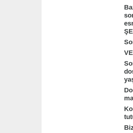
Baz
sor
es
ŞE
Son
VE
So
do
yaş
Dos
maz
Ko
tu
Bi