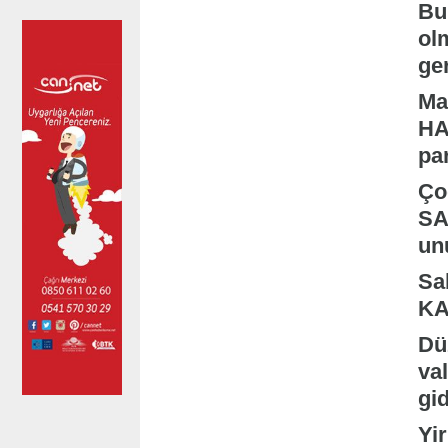
Bu
ol
ger
Ma
HA
par
Ço
SA
unu
Sa
KA
Dü
val
gi
Yi