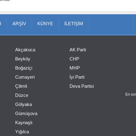
I
ARŞİV
KÜNYE
İLETİŞİM
Akçakoca
AK Parti
Beyköy
CHP
Boğaziçi
MHP
Cumayeri
İyi Parti
Çilimli
Deva Partisi
En son
Düzce
Gölyaka
Gümüşova
Kaynaşlı
Yığılca