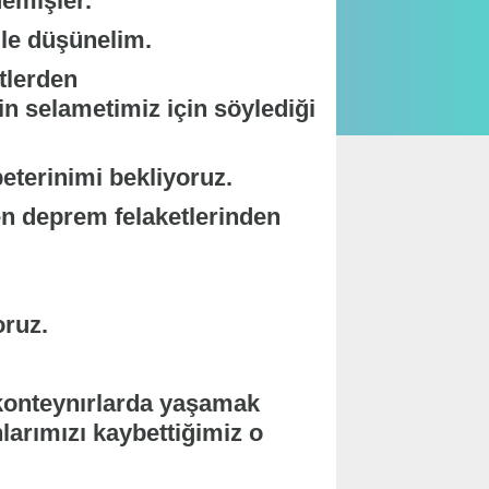
demişler.
le düşünelim.
tlerden
in selametimiz için söylediği
beterinimi bekliyoruz.
den deprem felaketlerinden
oruz.
 konteynırlarda yaşamak
larımızı kaybettiğimiz o