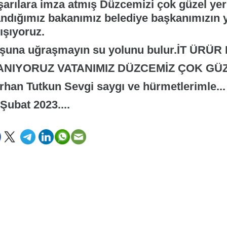
şarılara imza atmış Düzcemizi çok güzel yer
andığımız bakanımız belediye başkanımızın 
ışıyoruz.
şuna uğraşmayın su yolunu bulur.İT ÜRÜ
ANIYORUZ VATANIMIZ DÜZCEMİZ ÇOK GÜ
rhan Tutkun Sevgi saygı ve hürmetlerimle...
Şubat 2023....