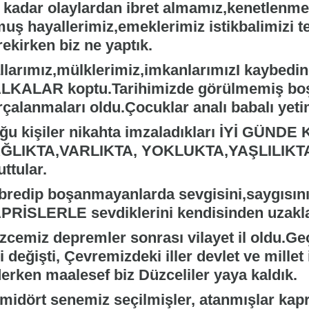
 kadar olaylardan ibret almamız,kenetlenmem
muş hayallerimiz,emeklerimiz istikbalimizi 
ekirken biz ne yaptık.
llarımız,mülklerimiz,imkanlarımızI kaybedin
LKALAR koptu.Tarihimizde görülmemiş boşan
çalanmaları oldu.Çocuklar analı babalı yetim
ğu kişiler nikahta imzaladıkları İYİ GÜ
ĞLIKTA,VARLIKTA, YOKLUKTA,YAŞLILIKTA bir
ttular.
bredip boşanmayanlarda sevgisini,saygısını,
PRİSLERLE sevdiklerini kendisinden uzaklaş
zcemiz depremler sonrası vilayet il oldu.Ge
i değişti, Çevremizdeki iller devlet ve millet
derken maalesef biz Düzceliler yaya kaldık.
rmidört senemiz seçilmişler, atanmışlar kapr