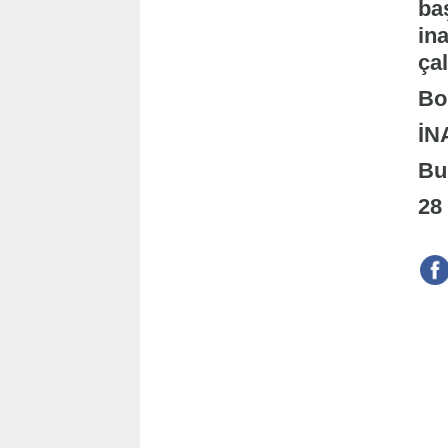
ba
in
çal
Bo
İN
Bu
28 