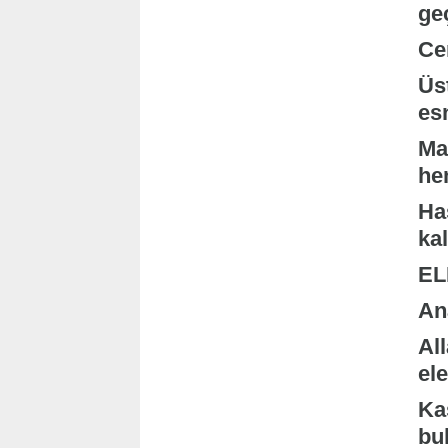
geç
Ce
Üst
es
Maa
he
Ha
ka
EL
An
All
ele
Ka
bu