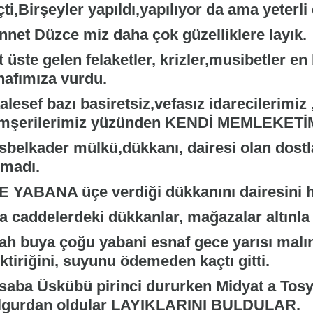
ti,Birşeyler yapıldı,yapılıyor da ama yeterli 
nnet Düzce miz daha çok güzelliklere layık.
 üste gelen felaketler, krizler,musibetler e
nafımıza vurdu.
lesef bazı basiretsiz,vefasız idarecilerimiz
mşerilerimiz yüzünden KENDİ MEMLEKETİ
sbelkader mülkü,dükkanı, dairesi olan dost
lmadı.
E YABANA üçe verdiği dükkanını dairesini h
a caddelerdeki dükkanlar, mağazalar altınla 
ah buya çoğu yabani esnaf gece yarısı malını
ktiriğini, suyunu ödemeden kaçtı gitti.
saba Üskübü pirinci dururken Midyat a Tosy
lgurdan oldular LAYIKLARINI BULDULAR.