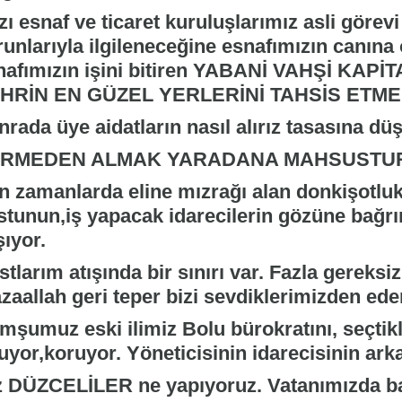
ı esnaf ve ticaret kuruluşlarımız asli görev
unlarıyla ilgileneceğine esnafımızın canına 
nafımızın işini bitiren YABANİ VAHŞİ KA
HRİN EN GÜZEL YERLERİNİ TAHSİS ETMENİN 
rada üye aidatların nasıl alırız tasasına düş
RMEDEN ALMAK YARADANA MAHSUSTUR
n zamanlarda eline mızrağı alan donkişotluk
stunun,iş yapacak idarecilerin gözüne bağr
ıyor.
tlarım atışında bir sınırı var. Fazla gereksi
aallah geri teper bizi sevdiklerimizden eder
mşumuz eski ilimiz Bolu bürokratını, seçtik
tuyor,koruyor. Yöneticisinin idarecisinin ark
z DÜZCELİLER ne yapıyoruz. Vatanımızda b