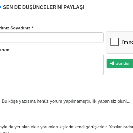
SEN DE DÜŞÜNCELERİNİ PAYLAŞ!
dınız Soyadınız *
orum
Gönder
Bu köşe yazısına henüz yorum yapılmamıştır, ilk yapan siz olun!...
ayfa da yer alan okur yorumları kişilerin kendi görüşleridir. Yazılanlard
lamaz.