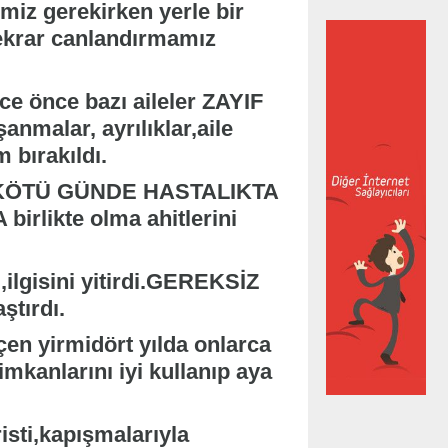
iz gerekirken yerle bir
tekrar canlandırmamız
ce önce bazı aileler ZAYIF
malar, ayrılıklar,aile
 bırakıldı.
NDE KÖTÜ GÜNDE HASTALIKTA
likte olma ahitlerini
ilgisini yitirdi.GEREKSİZ
tırdı.
çen yirmidört yılda onlarca
 imkanlarını iyi kullanıp aya
isti,kapışmalarıyla