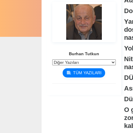
Ata
Do
Yar
dos
na
Yok
Burhan Tutkun
Nit
na
TÜM YAZILARI
DÜ
As
Dü
O 
zor
ka