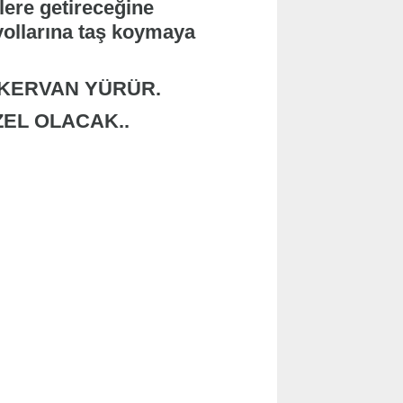
lere getireceğine
yollarına taş koymaya
R KERVAN YÜRÜR.
ZEL OLACAK..