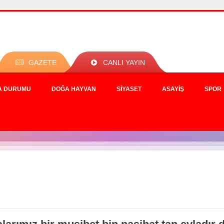
GAZETE
CANLI YAYIN
A DURUMU
DOĞA HAYVAN
SIYASET
ASAYIŞ
SPOR