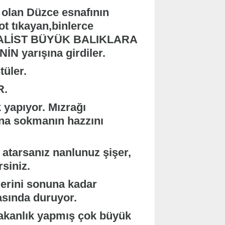
i olan Düzce esnafının
ot tıkayan,binlerce
PİTALİST BÜYÜK BALIKLARA
yarışına girdiler.
tüler.
.
 yapıyor. Mızrağı
ına sokmanın hazzını
z atarsanız nanlunuz şişer,
siniz.
lerini sonuna kadar
asında duruyor.
akanlık yapmış çok büyük