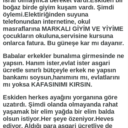
İsraf olmayınca bereket vardı.Eskiden bir
boğaz birde giyim kuşam vardı. Şimdi
öylemi.Elektiriğinden suyuna
telefonundan internetine, okul
masraflarına MARKALI GİYİM VE YİYİME
çocukların okuluna,servisine kursuna
onlarca fatura. Bu güneşe kar mı dayanır.
Babalar erkekler bunalıma girmesinde ne
yapsın. Hanım ister,evlat ister asgari
ücretle sınırlı bütçeyle erkek ne yapsın
bankamı soysun,hanımını mı, evlatlarını
mı yoksa KAFASINIMI KIRSIN.
Eskiden herkes ayağını yorganına göre
uzatırdı. Şimdi olanda olmayanda rahat
yaşamak bir elim yağda bir elim balda
olsun istiyor.Her şeye özeniyor.Heves
ediyor. Aldığı para asgari ücretliye de