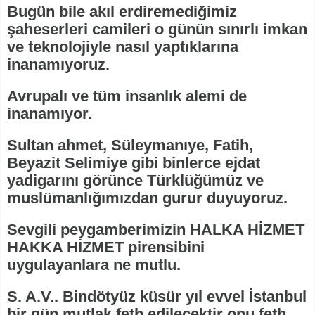
Bugün bile akıl erdiremediğimiz
şaheserleri camileri o günün sınırlı imkan
ve teknolojiyle nasıl yaptıklarına
inanamıyoruz.
Avrupalı ve tüm insanlık alemi de
inanamıyor.
Sultan ahmet, Süleymanıye, Fatih,
Beyazit Selimiye gibi binlerce ejdat
yadigarını görünce Türklüğümüz ve
muslümanlığımızdan gurur duyuyoruz.
Sevgili peygamberimizin HALKA HİZMET
HAKKA HİZMET pirensibini
uygulayanlara ne mutlu.
S. A.V.. Bindötyüz küsür yıl evvel İstanbul
bir gün mutlak feth edilecektir onu feth