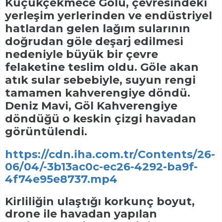
Küçükçekmece Gölü, çevresindeki
yerleşim yerlerinden ve endüstriyel
hatlardan gelen lağım sularının
doğrudan göle deşarj edilmesi
nedeniyle büyük bir çevre
felaketine teslim oldu. Göle akan
atık sular sebebiyle, suyun rengi
tamamen kahverengiye döndü.
Deniz Mavi, Göl Kahverengiye
döndüğü o keskin çizgi havadan
görüntülendi.
https://cdn.iha.com.tr/Contents/26-
06/04/-3b13ac0c-ec26-4292-ba9f-
4f74e95e8737.mp4
Kirliliğin ulaştığı korkunç boyut,
drone ile havadan yapılan