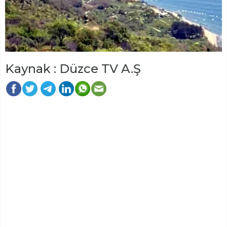
Kaynak : Düzce TV A.Ş