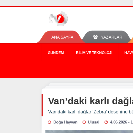
ANA SAYFA
YAZARLAR
GÜNDEM
BILIM VE TEKNOLOJI
HAV
Van’daki karlı dağ
Van’daki karlı dağlar ’Zebra’ desenine 
Doğa Hayvan
Ulusal
4.06.2026 - 