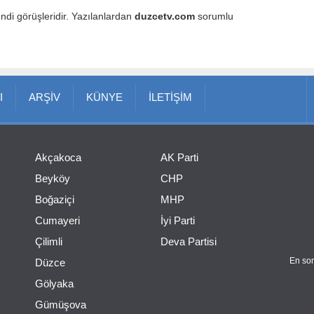
endi görüşleridir. Yazılanlardan
duzcetv.com
sorumlu
I
ARŞİV
KÜNYE
İLETİŞİM
Akçakoca
AK Parti
Beyköy
CHP
Boğaziçi
MHP
Cumayeri
İyi Parti
Çilimli
Deva Partisi
En son
Düzce
Gölyaka
Gümüşova