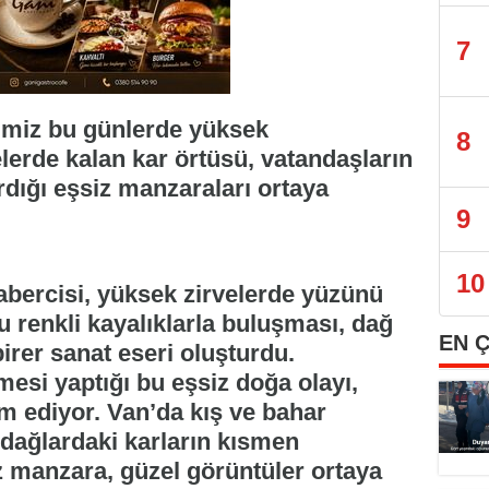
7
imiz bu günlerde yüksek
8
elerde kalan kar örtüsü, vatandaşların
rdığı eşsiz manzaraları ortaya
9
10
abercisi, yüksek zirvelerde yüzünü
u renkli kayalıklarla buluşması, dağ
EN 
rer sanat eseri oluşturdu.
mesi yaptığı bu eşsiz doğa olayı,
m ediyor. Van’da kış ve bahar
 dağlardaki karların kısmen
z manzara, güzel görüntüler ortaya