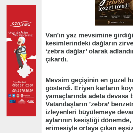
Van’ın yaz mevsimine girdiğ
kesimlerindeki dağların zirv
‘zebra dağlar’ olarak adlandı
çıkardı.
Mevsim geçişinin en güzel h
gösterdi. Eriyen karların koy
yamaçlarında adeta devasa bi
Vatandaşların ’zebra’ benzet
izleyenleri büyülemeye deva
aylarının kesiştiği dönemde,
erimesiyle ortaya çıkan eşsi