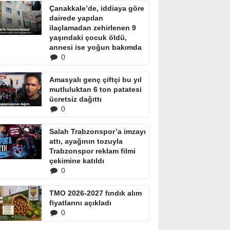
Çanakkale’de, iddiaya göre
dairede yapılan
ilaçlamadan zehirlenen 9
yaşındaki çocuk öldü,
annesi ise yoğun bakımda
0
Amasyalı genç çiftçi bu yıl
mutluluktan 6 ton patatesi
ücretsiz dağıttı
0
Salah Trabzonspor’a imzayı
attı, ayağının tozuyla
Trabzonspor reklam filmi
çekimine katıldı
0
TMO 2026-2027 fındık alım
fiyatlarını açıkladı
0