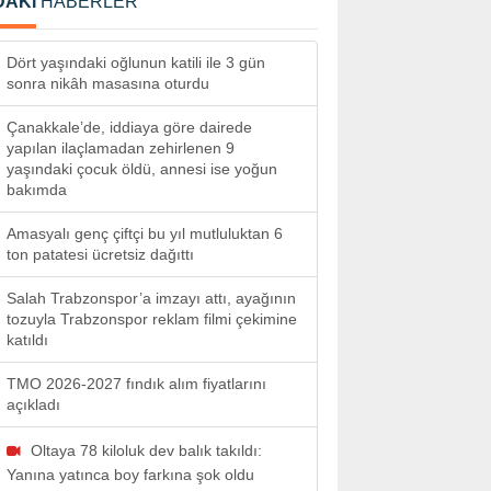
DAKİ
HABERLER
Dört yaşındaki oğlunun katili ile 3 gün
sonra nikâh masasına oturdu
Çanakkale’de, iddiaya göre dairede
yapılan ilaçlamadan zehirlenen 9
yaşındaki çocuk öldü, annesi ise yoğun
bakımda
Amasyalı genç çiftçi bu yıl mutluluktan 6
ton patatesi ücretsiz dağıttı
Salah Trabzonspor’a imzayı attı, ayağının
tozuyla Trabzonspor reklam filmi çekimine
katıldı
TMO 2026-2027 fındık alım fiyatlarını
açıkladı
Oltaya 78 kiloluk dev balık takıldı:
Yanına yatınca boy farkına şok oldu