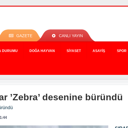
GAZETE
CANLI YAYIN
A DURUMU
DOĞA HAYVAN
SIYASET
ASAYIŞ
SPOR
lar ’Zebra’ desenine büründü
büründü
11:44