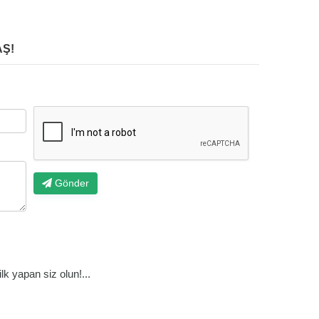
Ş!
Gönder
k yapan siz olun!...