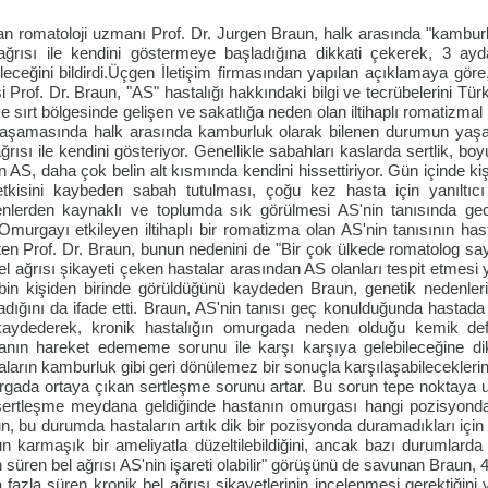
n romatoloji uzmanı Prof. Dr. Jurgen Braun, halk arasında "kamburluk
ağrısı ile kendini göstermeye başladığına dikkati çekerek, 3 ayd
ileceğini bildirdi.Üçgen İletişim firmasından yapılan açıklamaya göre,
i Prof. Dr. Braun, "AS" hastalığı hakkındaki bilgi ve tecrübelerini Tür
ve sırt bölgesinde gelişen ve sakatlığa neden olan iltihaplı romatizmal
aşamasında halk arasında kamburluk olarak bilenen durumun yaşandı
ağrısı ile kendini gösteriyor. Genellikle sabahları kaslarda sertlik, b
n AS, daha çok belin alt kısmında kendini hissettiriyor. Gün içinde k
tkisini kaybeden sabah tutulması, çoğu kez hasta için yanıltıcı o
nlerden kaynaklı ve toplumda sık görülmesi AS'nin tanısında ge
."Omurgayı etkileyen iltihaplı bir romatizma olan AS'nin tanısının has
rten Prof. Dr. Braun, bunun nedenini de "Bir çok ülkede romatolog sa
el ağrısı şikayeti çeken hastalar arasından AS olanları tespit etmesi y
bin kişiden birinde görüldüğünü kaydeden Braun, genetik nedenleri 
adığını da ifade etti. Braun, AS'nin tanısı geç konulduğunda hastada k
aydederek, kronik hastalığın omurgada neden olduğu kemik defor
anın hareket edememe sorunu ile karşı karşıya gelebileceğine dikk
aların kamburluk gibi geri dönülemez bir sonuçla karşılaşabileceklerini 
gada ortaya çıkan sertleşme sorunu artar. Bu sorun tepe noktaya ul
ertleşme meydana geldiğinde hastanın omurgası hangi pozisyondays
n, bu durumda hastaların artık dik bir pozisyonda duramadıkları için 
n karmaşık bir ameliyatla düzeltilebildiğini, ancak bazı durumlard
 süren bel ağrısı AS'nin işareti olabilir" görüşünü de savunan Braun, 4
 fazla süren kronik bel ağrısı şikayetlerinin incelenmesi gerektiğini v