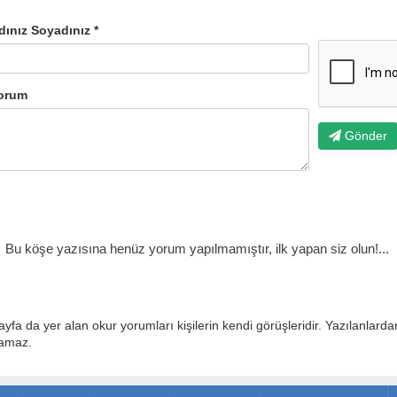
dınız Soyadınız *
orum
Gönder
Bu köşe yazısına henüz yorum yapılmamıştır, ilk yapan siz olun!...
ayfa da yer alan okur yorumları kişilerin kendi görüşleridir. Yazılanlard
lamaz.