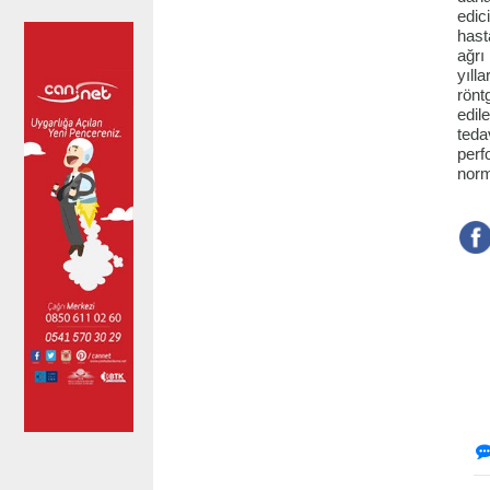
edic
hast
ağrı
yıll
rönt
edil
teda
perf
norm