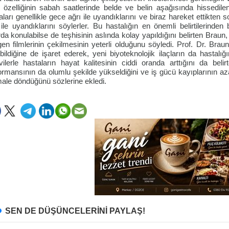
i özelliğinin sabah saatlerinde belde ve belin aşağısında hissedil
aları genellikle gece ağrı ile uyandıklarını ve biraz hareket ettikten 
 ile uyandıklarını söylerler. Bu hastalığın en önemli belirtilerinden b
arda konulabilse de teşhisinin aslında kolay yapıldığını belirten Brau
gen filmlerinin çekilmesinin yeterli olduğunu söyledi. Prof. Dr. Braun,
ebildiğine de işaret ederek, yeni biyoteknolojik ilaçların da hastalığ
vilerle hastaların hayat kalitesinin ciddi oranda arttığını da bel
ormansının da olumlu şekilde yükseldiğini ve iş gücü kayıplarının azal
ale döndüğünü sözlerine ekledi.
SEN DE DÜŞÜNCELERİNİ PAYLAŞ!