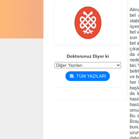
Alma
bel 
olab
üyes
bel 
son 
bel 
çıka
da e
Doktorunuz Diyor ki
nede
biri
beli
TÜM YAZILARI
ve b
her 
başl
da k
hast
hast
omur
Bu s
Brau
bunu
uzun
daha