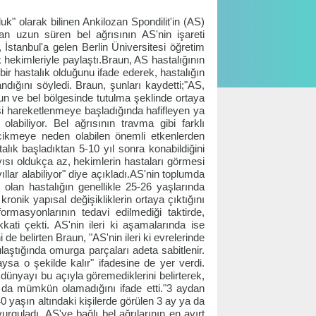
" olarak bilinen Ankilozan Spondilit'in (AS)
an uzun süren bel ağrısının AS'nin işareti
 İstanbul'a gelen Berlin Üniversitesi öğretim
k hekimleriyle paylaştı.Braun, AS hastalığının
 bir hastalık olduğunu ifade ederek, hastalığın
ğını söyledi. Braun, şunları kaydetti;"AS,
oyun ve bel bölgesinde tutulma şeklinde ortaya
işi hareketlenmeye başladığında hafifleyen ya
labiliyor. Bel ağrısının travma gibi farklı
cikmeye neden olabilen önemli etkenlerden
talık başladıktan 5-10 yıl sonra konabildiğini
yısı oldukça az, hekimlerin hastaları görmesi
ıllar alabiliyor" diye açıkladı.AS'nin toplumda
olan hastalığın genellikle 25-26 yaşlarında
ronik yapısal değişikliklerin ortaya çıktığını
masyonlarının tedavi edilmediği taktirde,
ati çekti. AS'nin ileri ki aşamalarında ise
de belirten Braun, "AS'nin ileri ki evrelerinde
aştığında omurga parçaları adeta sabitlenir.
a o şekilde kalır" ifadesine de yer verdi.
dünyayı bu açıyla göremediklerini belirterek,
a da mümkün olamadığını ifade etti."3 aydan
0 yaşın altındaki kişilerde görülen 3 ay ya da
urguladı. AS'ye bağlı bel ağrılarının en ayırt