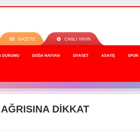
GAZETE
CANLI YAYIN
A DURUMU
DOĞA HAYVAN
SIYASET
ASAYIŞ
SPOR
AĞRISINA DİKKAT