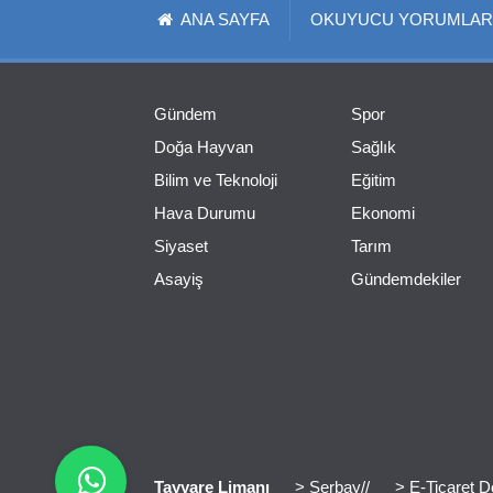
ANA SAYFA
OKUYUCU YORUMLAR
Gündem
Spor
Doğa Hayvan
Sağlık
Bilim ve Teknoloji
Eğitim
Hava Durumu
Ekonomi
Siyaset
Tarım
Asayiş
Gündemdekiler
Tayyare Limanı
> Serbay//
> E-Ticaret D