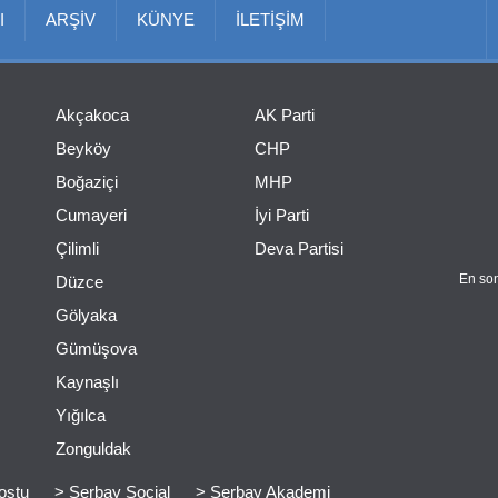
I
ARŞİV
KÜNYE
İLETİŞİM
Akçakoca
AK Parti
Beyköy
CHP
Boğaziçi
MHP
Cumayeri
İyi Parti
Çilimli
Deva Partisi
En son
Düzce
Gölyaka
Gümüşova
Kaynaşlı
Yığılca
Zonguldak
ostu
> Serbay Social
> Serbay Akademi