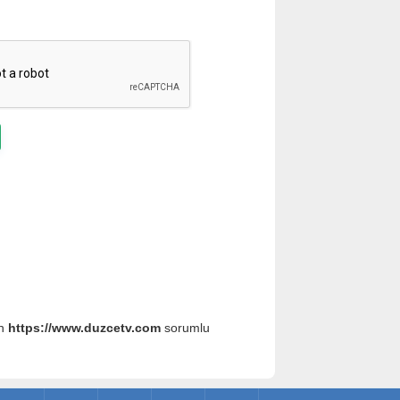
an
https://www.duzcetv.com
sorumlu