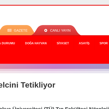
GAZETE
CANLI YAYIN
A DURUMU
DOĞA HAYVAN
SIYASET
ASAYIŞ
SPOR
cini Tetikliyor