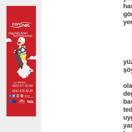
ha
gör
yem
-İ
Yü
yüz
şö
''
ol
de
baş
ted
uy
yar