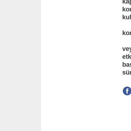
ka
ko
kul
Yü
kor
''
ve
etk
ba
sü