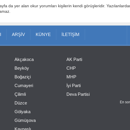
ayfa da yer alan okur yorumları kişilerin kendi görüşleridir. Yazılanlard
lamaz.
I
ARŞİV
KÜNYE
İLETİŞİM
Akçakoca
AK Parti
Beyköy
CHP
Boğaziçi
MHP
Cumayeri
İyi Parti
Çilimli
Deva Partisi
En son
Düzce
Gölyaka
Gümüşova
Kaynaşlı