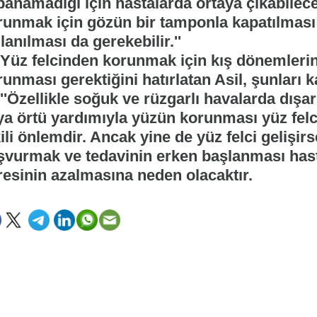
panamadığı için hastalarda ortaya çıkabilec
runmak için gözün bir tamponla kapatılması
lanılması da gerekebilir.''
z felcinden korunmak için kış dönemlerin
unması gerektiğini hatırlatan Asil, şunları k
Özellikle soğuk ve rüzgarlı havalarda dışarı
ya örtü yardımıyla yüzün korunması yüz felci
ili önlemdir. Ancak yine de yüz felci gelişi
şvurmak ve tedavinin erken başlanması hasta
resinin azalmasına neden olacaktır.