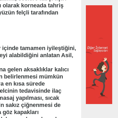
 olarak korneada tahriş
üzün felçli tarafından
 içinde tamamen iyileştiğini,
yi alabildiğini anlatan Asil,
 gelen aksaklıklar kalıcı
den belirlenmesi mümkün
ra en kısa sürede
lcinin tedavisinde ilaç
 masaj yapılması, sıcak
çin sakız çiğnenmesi de
a göz kapakları