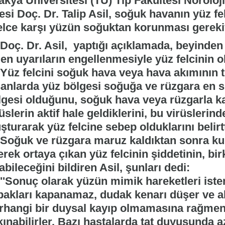
akya Üniversitesi (TÜ) Tıp Fakültesi Nöroloj
si Doç. Dr. Talip Asil, soğuk havanın yüz felc
Felce karşı yüzün soğuktan korunması gereki
ç. Dr. Asil, yaptığı açıklamada, beyinden
len uyarıların engellenmesiyle yüz felcinin 
z felcini soğuk hava veya hava akımının tet
sanlarda yüz bölgesi soğuğa ve rüzgara en s
lgesi olduğunu, soğuk hava veya rüzgarla kar
üslerin aktif hale geldiklerini, bu virüslerin
şturarak yüz felcine sebep olduklarını belirt
ğuk ve rüzgara maruz kaldıktan sonra kulak
erek ortaya çıkan yüz felcinin şiddetinin, b
abileceğini bildiren Asil, şunları dedi:
Sonuç olarak yüzün mimik hareketleri isten
pakları kapanamaz, dudak kenarı düşer ve alı
rhangi bir duysal kayıp olmamasına rağmen h
ınabilirler. Bazı hastalarda tat duyusunda a