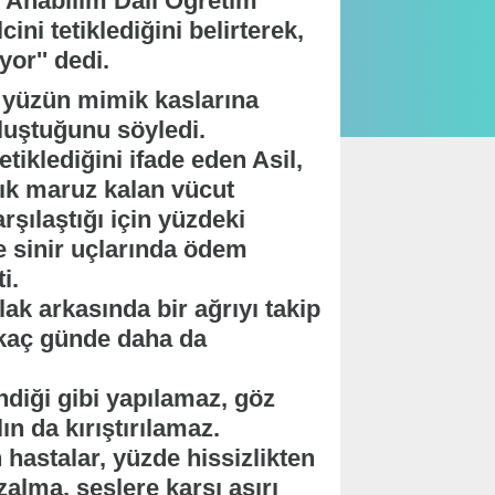
i Anabilim Dalı Öğretim
ini tetiklediğini belirterek,
yor'' dedi.
 yüzün mimik kaslarına
oluştuğunu söyledi.
iklediğini ifade eden Asil,
ık maruz kalan vücut
şılaştığı için yüzdeki
de sinir uçlarında ödem
ti.
 arkasında bir ağrıyı takip
irkaç günde daha da
diği gibi yapılamaz, göz
n da kırıştırılamaz.
astalar, yüzde hissizlikten
zalma, seslere karşı aşırı