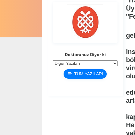
Tr
Üye
''
Do
ge
Yü
in
Doktorunuz Diyor ki
bö
vir
TÜM YAZILARI
olu
So
ed
art
''
ka
He
yak