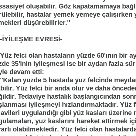
ssasiyet oluşabilir. Göz kapatamamaya bağlı
ülebilir, hastalar yemek yemeye çalışırken y
ekleri düşürebilirler.''
YİLEŞME EVRESİ-
z felci olan hastaların yüzde 60'ının bir ay
de 35'inin iyileşmesi ise bir aydan fazla süre
yle devam etti:
Kalan yüzde 5 hastada yüz felcinde meydana
abilir. Yüz felci bir anda olur ve daha önce
ğildir. Tedaviye hastalık başlangıcından son
lanması iyileşmeyi hızlandırmaktadır. Yüz fe
avileri uygulandığı gibi yüz kasları üzerine
gulamaları, yüz kaslarını hareket ettirmek i
arlı olabilmektedir. Yüz felci olan hastalard