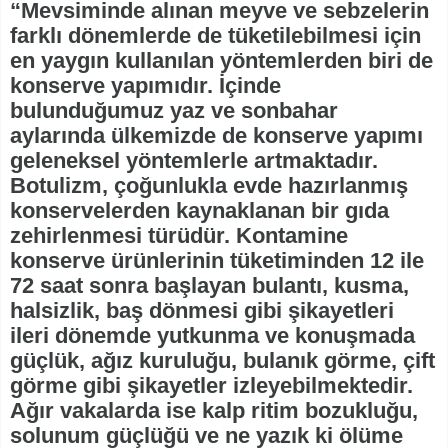
“Mevsiminde alınan meyve ve sebzelerin
farklı dönemlerde de tüketilebilmesi için
en yaygın kullanılan yöntemlerden biri de
konserve yapımıdır. İçinde
bulunduğumuz yaz ve sonbahar
aylarında ülkemizde de konserve yapımı
geleneksel yöntemlerle artmaktadır.
Botulizm, çoğunlukla evde hazırlanmış
konservelerden kaynaklanan bir gıda
zehirlenmesi türüdür. Kontamine
konserve ürünlerinin tüketiminden 12 ile
72 saat sonra başlayan bulantı, kusma,
halsizlik, baş dönmesi gibi şikayetleri
ileri dönemde yutkunma ve konuşmada
güçlük, ağız kuruluğu, bulanık görme, çift
görme gibi şikayetler izleyebilmektedir.
Ağır vakalarda ise kalp ritim bozukluğu,
solunum güçlüğü ve ne yazık ki ölüme