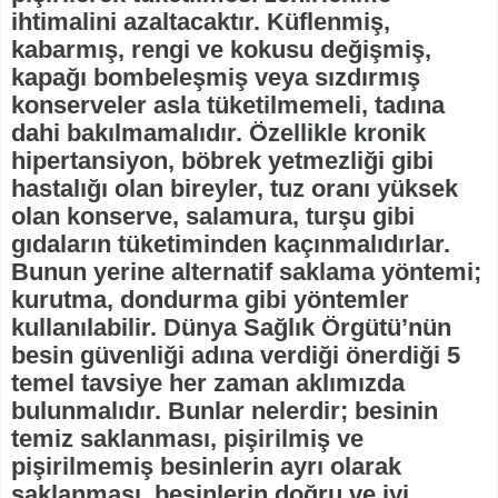
ihtimalini azaltacaktır. Küflenmiş,
kabarmış, rengi ve kokusu değişmiş,
kapağı bombeleşmiş veya sızdırmış
konserveler asla tüketilmemeli, tadına
dahi bakılmamalıdır. Özellikle kronik
hipertansiyon, böbrek yetmezliği gibi
hastalığı olan bireyler, tuz oranı yüksek
olan konserve, salamura, turşu gibi
gıdaların tüketiminden kaçınmalıdırlar.
Bunun yerine alternatif saklama yöntemi;
kurutma, dondurma gibi yöntemler
kullanılabilir. Dünya Sağlık Örgütü’nün
besin güvenliği adına verdiği önerdiği 5
temel tavsiye her zaman aklımızda
bulunmalıdır. Bunlar nelerdir; besinin
temiz saklanması, pişirilmiş ve
pişirilmemiş besinlerin ayrı olarak
saklanması, besinlerin doğru ve iyi