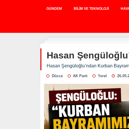
GÜNDEM
BILIM VE TEKNOLOJI
HAV
Hasan Şengüloğlu
Hasan Şengüloğlu’ndan Kurban Bayram
Düzce
AK Parti
Yerel
26.05.