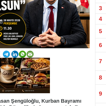
3
4
5
6
7
8
9
Hasan Şengüloğlu, Kurban Bayramı