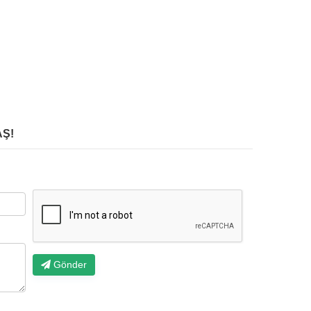
Ş!
Gönder