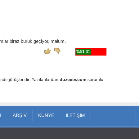
lar biraz buruk geçiyor, malum,
%51,31
endi görüşleridir. Yazılanlardan
duzcetv.com
sorumlu
I
ARŞİV
KÜNYE
İLETİŞİM