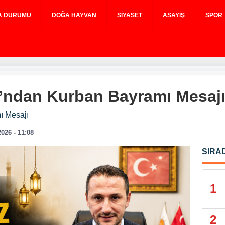
A DURUMU
DOĞA HAYVAN
SIYASET
ASAYIŞ
SPOR
’ndan Kurban Bayramı Mesaj
ı Mesajı
2026 - 11:08
SIRA
1
2