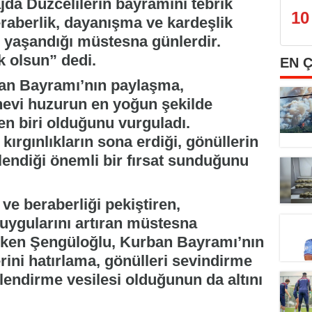
jda Düzcelilerin bayramını tebrik
10
eraberlik, dayanışma ve kardeşlik
e yaşandığı müstesna günlerdir.
 olsun” dedi.
EN 
an Bayramı’nın paylaşma,
evi huzurun en yoğun şekilde
n biri olduğunu vurguladı.
kırgınlıkların sona erdiği, gönüllerin
lendiği önemli bir fırsat sunduğunu
ve beraberliği pekiştiren,
ygularını artıran müstesna
eken Şengüloğlu, Kurban Bayramı’nın
rini hatırlama, gönülleri sevindirme
tlendirme vesilesi olduğunun da altını