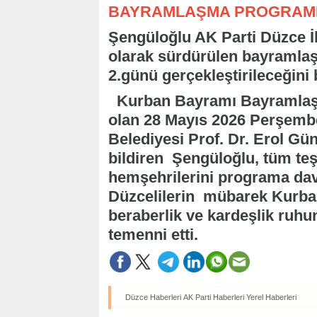
BAYRAMLAŞMA PROGRAMI 
Şengüloğlu AK Parti Düzce İl
olarak sürdürülen bayramla
2.günü gerçekleştirileceğini b
Kurban Bayramı Bayramlaş
olan 28 Mayıs 2026 Perşemb
Belediyesi Prof. Dr. Erol Gü
bildiren Şengüloğlu, tüm teş
hemşehrilerini programa dave
Düzcelilerin mübarek Kurban
beraberlik ve kardeşlik ruhu
temenni etti.
Düzce Haberleri
AK Parti Haberleri
Yerel Haberleri