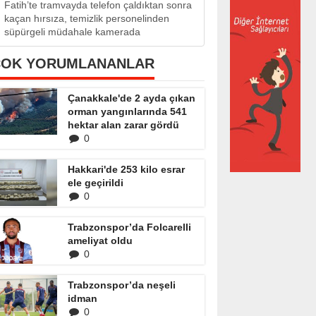
Fatih’te tramvayda telefon çaldıktan sonra
kaçan hırsıza, temizlik personelinden
süpürgeli müdahale kamerada
ÇOK YORUMLANANLAR
Çanakkale'de 2 ayda çıkan
orman yangınlarında 541
hektar alan zarar gördü
0
Hakkari'de 253 kilo esrar
ele geçirildi
0
Trabzonspor’da Folcarelli
ameliyat oldu
0
Trabzonspor’da neşeli
idman
0