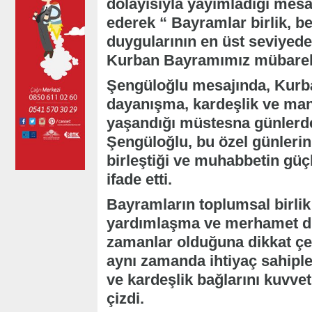
dolayısıyla yayımladığı mesa
ederek “ Bayramlar birlik, b
duygularının en üst seviyed
Kurban Bayramımız mübarek
Şengüloğlu mesajında, Kurb
dayanışma, kardeşlik ve man
yaşandığı müstesna günlerde
Şengüloğlu, bu özel günlerin 
birleştiği ve muhabbetin güç
ifade etti.
Bayramların toplumsal birlik 
yardımlaşma ve merhamet du
zamanlar olduğuna dikkat ç
aynı zamanda ihtiyaç sahiple
ve kardeşlik bağlarını kuvve
çizdi.