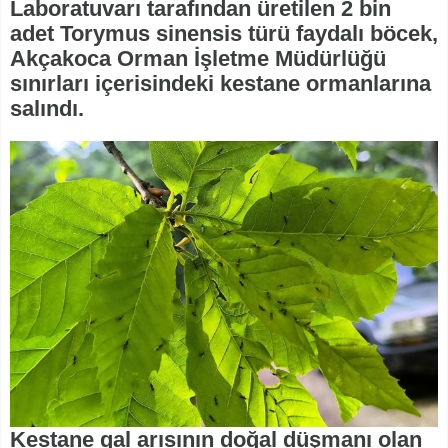
Laboratuvarı tarafından üretilen 2 bin
adet Torymus sinensis türü faydalı böcek,
Akçakoca Orman İşletme Müdürlüğü
sınırları içerisindeki kestane ormanlarına
salındı.
Kestane gal arısının doğal düşmanı olan