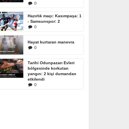
0
Hazırlık maçı: Kasımpaşa: 1
- Samsunspor: 2
0
Hayat kurtaran manevra
0
Tarihi Odunpazarı Evleri
bölgesinde korkutan
yangın: 2 kişi dumandan
etkilendi
0