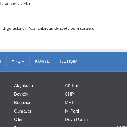
k yapan siz olun!...
endi görüşleridir. Yazılanlardan
duzcetv.com
sorumlu
I
ARŞİV
KÜNYE
İLETİŞİM
Akçakoca
AK Parti
Beyköy
CHP
Boğaziçi
MHP
Cumayeri
İyi Parti
Çilimli
Deva Partisi