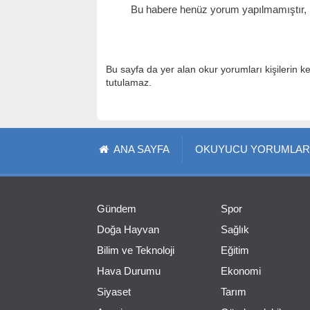
Bu habere henüz yorum yapılmamıştır, il
Bu sayfa da yer alan okur yorumları kişilerin k
tutulamaz.
ANA SAYFA
OKUYUCU YORUMLAR
Gündem
Spor
Doğa Hayvan
Sağlık
Bilim ve Teknoloji
Eğitim
Hava Durumu
Ekonomi
Siyaset
Tarım