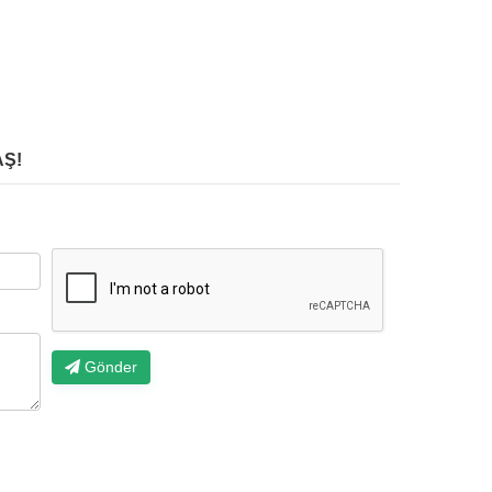
Ş!
Gönder