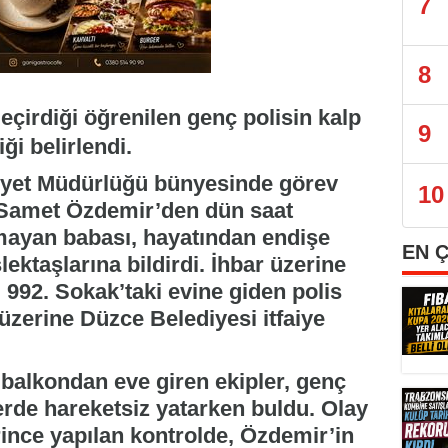
7
8
eçirdiği öğrenilen genç polisin kalp
9
ği belirlendi.
mniyet Müdürlüğü bünyesinde görev
10
 Samet Özdemir’den dün saat
amayan babası, hayatından endişe
EN 
taşlarına bildirdi. İhbar üzerine
 992. Sokak’taki evine giden polis
üzerine Düzce Belediyesi itfaiye
a balkondan eve giren ekipler, genç
de hareketsiz yatarken buldu. Olay
rince yapılan kontrolde, Özdemir’in