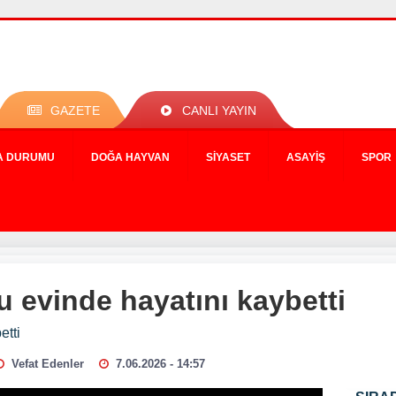
GAZETE
CANLI YAYIN
A DURUMU
DOĞA HAYVAN
SIYASET
ASAYIŞ
SPOR
 evinde hayatını kaybetti
etti
Vefat Edenler
7.06.2026 - 14:57