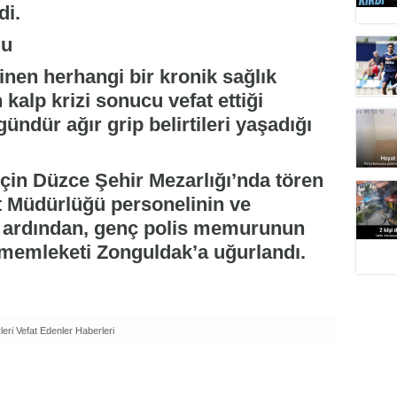
di.
du
linen herhangi bir kronik sağlık
kalp krizi sonucu vefat ettiği
ündür ağır grip belirtileri yaşadığı
çin Düzce Şehir Mezarlığı’nda tören
t Müdürlüğü personelinin ve
in ardından, genç polis memurunun
memleketi Zonguldak’a uğurlandı.
eri
Vefat Edenler Haberleri