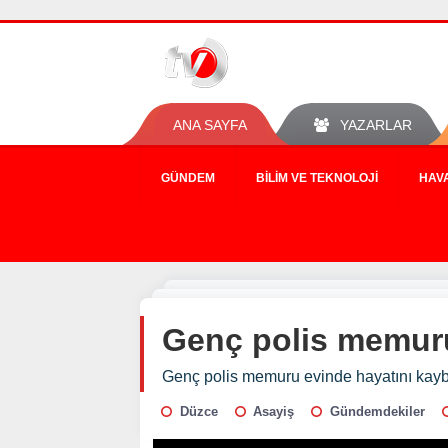
ANA SAYFA
YAZARLAR
GÜNDEM
BILIM VE TEKNOLOJI
HAV
Genç polis memuru
Genç polis memuru evinde hayatını kayb
Düzce
Asayiş
Gündemdekiler