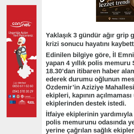
Yaklaşık 3 gündür ağır grip g
krizi sonucu hayatını kaybetti
Edinilen bilgiye göre, İl E
yapan 4 yıllık polis memuru
18.30’dan itibaren haber al
ederek durumu oğlunun meslek
Özdemir’in Aziziye Mahallesi
ekipleri, kapının açılmaması 
ekiplerinden destek istedi.
İtfaiye ekiplerinin yardımıyl
polis memurunu odasında yer
yerine çağrılan sağlık ekiple