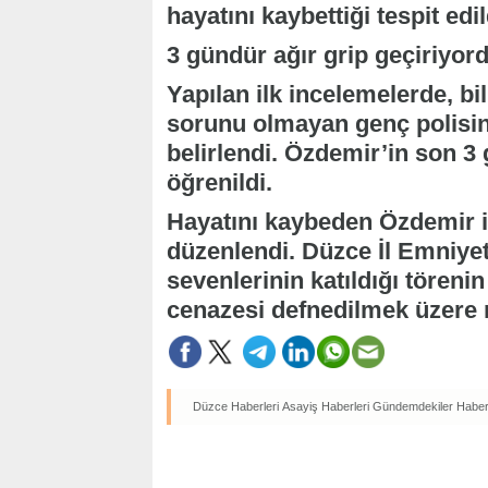
hayatını kaybettiği tespit edil
3 gündür ağır grip geçiriyor
Yapılan ilk incelemelerde, bi
sorunu olmayan genç polisin 
belirlendi. Özdemir’in son 3 g
öğrenildi.
Hayatını kaybeden Özdemir i
düzenlendi. Düzce İl Emniye
sevenlerinin katıldığı tören
cenazesi defnedilmek üzere 
Düzce Haberleri
Asayiş Haberleri
Gündemdekiler Haberl