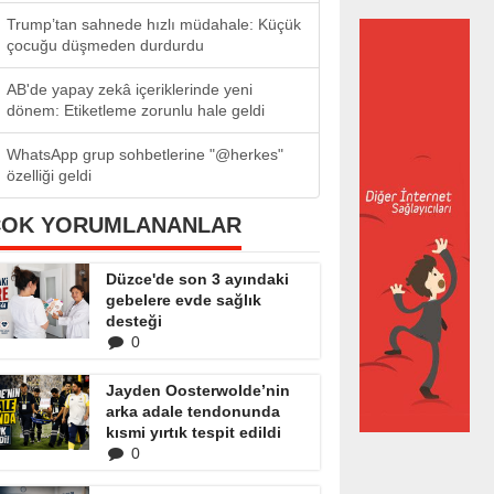
Trump’tan sahnede hızlı müdahale: Küçük
çocuğu düşmeden durdurdu
AB'de yapay zekâ içeriklerinde yeni
dönem: Etiketleme zorunlu hale geldi
WhatsApp grup sohbetlerine "@herkes"
özelliği geldi
ÇOK YORUMLANANLAR
Düzce'de son 3 ayındaki
gebelere evde sağlık
desteği
0
Jayden Oosterwolde’nin
arka adale tendonunda
kısmi yırtık tespit edildi
0