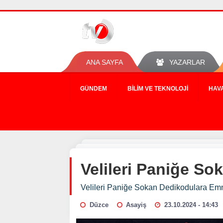
ANA SAYFA
YAZARLAR
GÜNDEM
BILIM VE TEKNOLOJI
HAV
Velileri Paniğe S
Velileri Paniğe Sokan Dedikodulara Emn
Düzce
Asayiş
23.10.2024 - 14:43