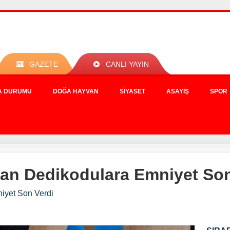
GAZETE
CANLI YAYIN
A DURUMU
DOĞA HAYVAN
SIYASET
ASAYIŞ
SPOR
okan Dedikodulara Emniyet Son
iyet Son Verdi