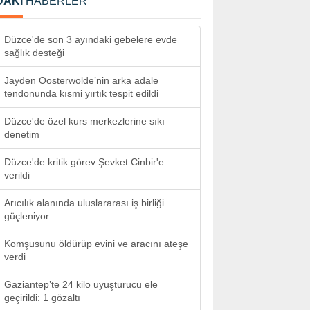
DAKİ
HABERLER
Düzce'de son 3 ayındaki gebelere evde
sağlık desteği
Jayden Oosterwolde’nin arka adale
tendonunda kısmi yırtık tespit edildi
Düzce'de özel kurs merkezlerine sıkı
denetim
Düzce'de kritik görev Şevket Cinbir'e
verildi
Arıcılık alanında uluslararası iş birliği
güçleniyor
Komşusunu öldürüp evini ve aracını ateşe
verdi
Gaziantep’te 24 kilo uyuşturucu ele
geçirildi: 1 gözaltı