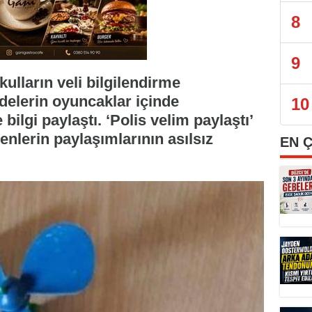
8
9
ulların veli bilgilendirme
elerin oyuncaklar içinde
10
bilgi paylaştı. ‘Polis velim paylaştı’
enlerin paylaşımlarının asılsız
EN 