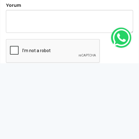
Yorum
Gönder
Bu habere henüz yorum yapılmamıştır, ilk yapan siz
olun!...
Bu sayfa da yer alan okur yorumları kişilerin kendi
görüşleridir. Yazılanlardan
https://m.duzcetv.com
sorumlu