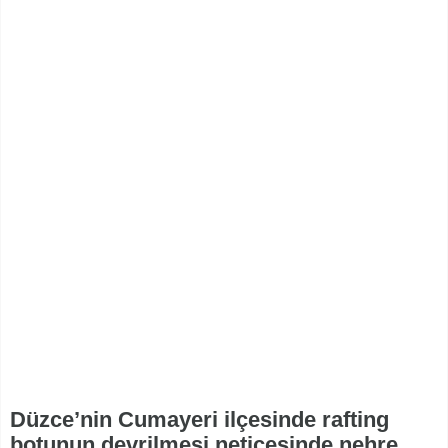
Düzce’nin Cumayeri ilçesinde rafting
botunun devrilmesi neticesinde nehre