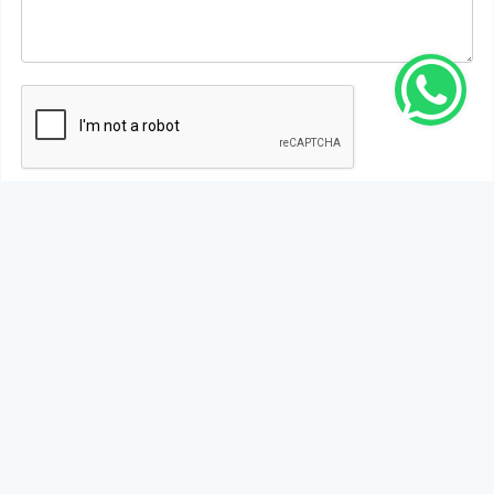
Gönder
Bu habere henüz yorum yapılmamıştır, ilk yapan siz
olun!...
Bu sayfa da yer alan okur yorumları kişilerin kendi
görüşleridir. Yazılanlardan
https://m.duzcetv.com
sorumlu
tutulamaz.