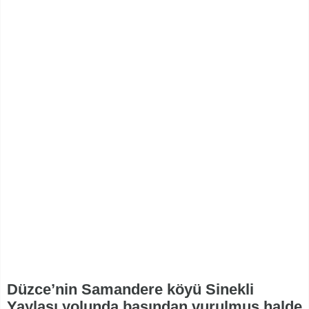
Düzce’nin Samandere köyü Sinekli
Yaylası yolunda başından vurulmuş halde