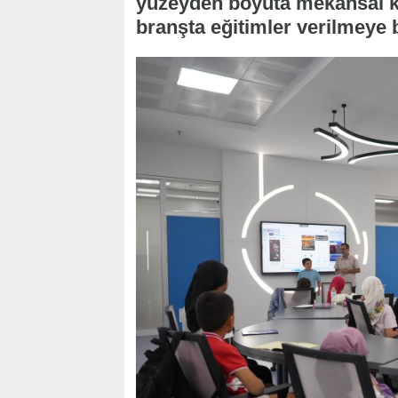
yüzeyden boyuta mekansal ku
branşta eğitimler verilmeye 