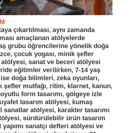
İM
taya çıkartılması, aynı zamanda
anması amaçlanan atölyelerde
yaş grubu öğrencilerine yönelik doğa
lizce, çocuk yogası, minik şefler
 atölyesi, sanat ve beceri atölyesi
ide eğitimler verilirken, 7-14 yaş
ise doğa bilimleri, zeka oyunları,
 şefler mutfağı, ritim, klarnet, kanun,
oyutlu form tasarımı, gölgeye izle
ıyafet tasarım atölyesi, kumaş
l sanatlar atölyesi, karakter tasarımı
tölyesi, sürdürülebilir ürün tasarım
ıt yapımı sanatçı defteri atölyesi ve