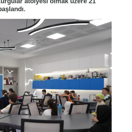
rgular atölyesi olmak üzere 21
başlandı.