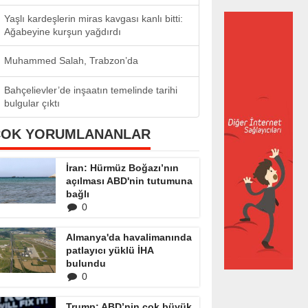
Yaşlı kardeşlerin miras kavgası kanlı bitti:
Ağabeyine kurşun yağdırdı
Muhammed Salah, Trabzon’da
Bahçelievler’de inşaatın temelinde tarihi
bulgular çıktı
ÇOK YORUMLANANLAR
İran: Hürmüz Boğazı’nın
açılması ABD'nin tutumuna
bağlı
0
Almanya'da havalimanında
patlayıcı yüklü İHA
bulundu
0
Trump: ABD’nin çok büyük