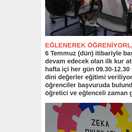
EĞLENEREK ÖĞRENİYORL
6 Temmuz (dün) itibariyle b
devam edecek olan ilk kur at
hafta içi her gün 09.30-12.30
dini değerler eğitimi verili
öğrenciler başvuruda bulunduk
öğretici ve eğlenceli zaman g