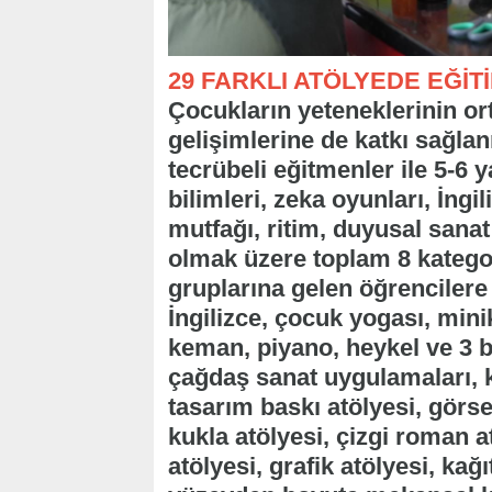
29 FARKLI ATÖLYEDE EĞİT
Çocukların yeteneklerinin or
gelişimlerine de katkı sağl
tecrübeli eğitmenler ile 5-6 
bilimleri, zeka oyunları, İngi
mutfağı, ritim, duyusal sanat
olmak üzere toplam 8 kategor
gruplarına gelen öğrencilere 
İngilizce, çocuk yogası, minik
keman, piyano, heykel ve 3 b
çağdaş sanat uygulamaları, k
tasarım baskı atölyesi, görse
kukla atölyesi, çizgi roman a
atölyesi, grafik atölyesi, kağ