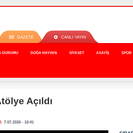
GAZETE
CANLI YAYIN
A DURUMU
DOĞA HAYVAN
SIYASET
ASAYIŞ
SPOR
tölye Açıldı
7.07.2026 - 10:41