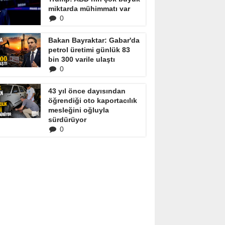
miktarda mühimmatı var
0
Bakan Bayraktar: Gabar'da
petrol üretimi günlük 83
bin 300 varile ulaştı
0
43 yıl önce dayısından
öğrendiği oto kaportacılık
mesleğini oğluyla
sürdürüyor
0