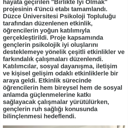
hayata geçirilen "Birlikte İyi Olmak"
projesinin 4'üncü etabı tamamlandı.
Düzce Üniversitesi Psikoloji Topluluğu
tarafından düzenlenen etkinlik,
öğrencilerin yoğun katılımıyla
gerçekleştirildi. Proje kapsamında
gençlerin psikolojik iyi oluşlarını
desteklemeye yönelik çeşitli etkinlikler ve
farkındalık çalışmaları düzenlendi.
Katılımcılar, sosyal dayanışma, iletişim
ve kişisel gelişim odaklı etkinliklerle bir
araya geldi. Etkinlik sürecinde
öğrencilerin hem bireysel hem de sosyal
anlamda güçlenmelerine katkı
sağlayacak çalışmalar yürütülürken,
gençlerin ruh sağlığı konusunda
bilinçlenmesi hedeflendi.