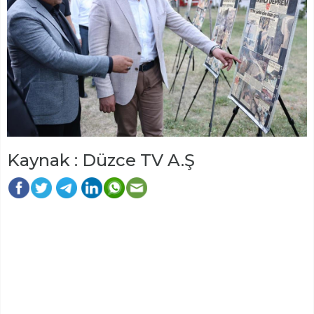
Kaynak : Düzce TV A.Ş