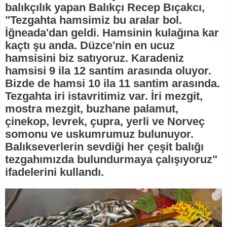
balıkçılık yapan Balıkçı Recep Bıçakcı,
"Tezgahta hamsimiz bu aralar bol.
İğneada'dan geldi. Hamsinin kulağına kar
kaçtı şu anda. Düzce'nin en ucuz
hamsisini biz satıyoruz. Karadeniz
hamsisi 9 ila 12 santim arasında oluyor.
Bizde de hamsi 10 ila 11 santim arasında.
Tezgahta iri istavritimiz var. İri mezgit,
mostra mezgit, buzhane palamut,
çinekop, levrek, çupra, yerli ve Norveç
somonu ve uskumrumuz bulunuyor.
Balıkseverlerin sevdiği her çeşit balığı
tezgahımızda bulundurmaya çalışıyoruz"
ifadelerini kullandı.