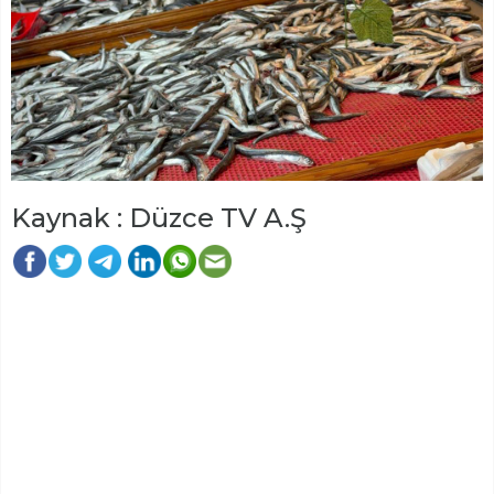
Kaynak : Düzce TV A.Ş