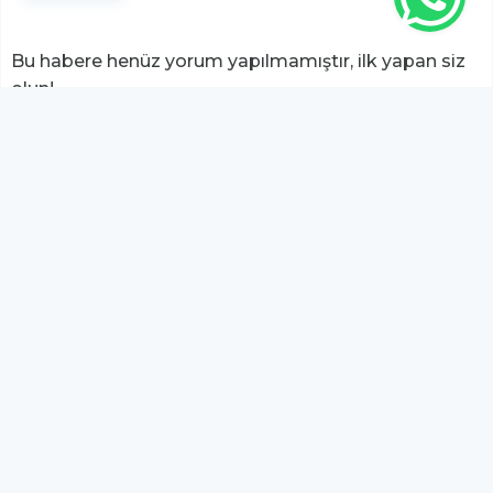
Bu habere henüz yorum yapılmamıştır, ilk yapan siz
olun!...
Bu sayfa da yer alan okur yorumları kişilerin kendi
görüşleridir. Yazılanlardan
https://m.duzcetv.com
sorumlu
tutulamaz.
YUKARI ÇIK
Bu sitede yayınlanan içeriklerden
Serbay Interactive
sorumlu değildir.
Dijital Reklam Ajansı
Serbay Interactive
Emlak8
Düzce Radyo TV A.Ş. - Tüm hakları saklıdır.
Copyright © 2021