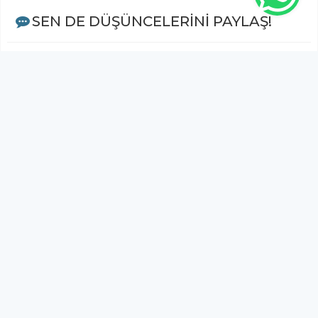
SEN DE DÜŞÜNCELERİNİ PAYLAŞ!
Adınız Soyadınız *
Yorum
Gönder
Bu habere henüz yorum yapılmamıştır, ilk yapan siz