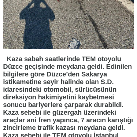
Kaza sabah saatlerinde TEM otoyolu
Düzce geçişinde meydana geldi. Edinilen
bilgilere göre Düzce’den Sakarya
istikametine seyir halinde olan S.D.
idaresindeki otomobil, sürücüsünün
direksiyon hakimiyetini kaybetmesi
sonucu bariyerlere çarparak durabildi.
Kaza sebebi ile güzergah üzerindeki
araçlar ani fren yapınca, 7 aracın karıştığı
zincirleme trafik kazası meydana geldi.
Kaza sebebi ile TEM otoyolu İstanbul