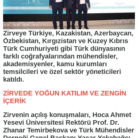
Zirveye Türkiye, Kazakistan, Azerbaycan,
Özbekistan, Kırgızistan ve Kuzey Kıbrıs
Türk Cumhuriyeti gibi Türk dünyasının
farklı coğrafyalarından mühendisler,
akademisyenler, kamu kurumları
temsilcileri ve özel sektör yöneticileri
katıldı.
ZİRVEDE YOĞUN KATILIM VE ZENGİN
İÇERİK
Zirvenin açılış konuşmaları, Hoca Ahmet
Yesevi Üniversitesi Rektörü Prof. Dr.
Zhanar Temirbekova ve Türk Mühendisler
Derneği Genel Başkanı Yaşar Yekebağcı