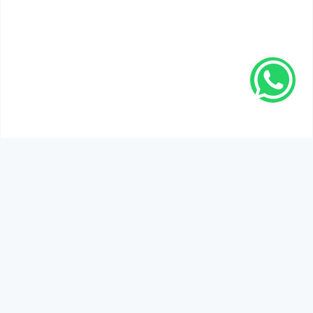
SEN DE DÜŞÜNCELERİNİ PAYLAŞ!
Adınız Soyadınız *
Yorum