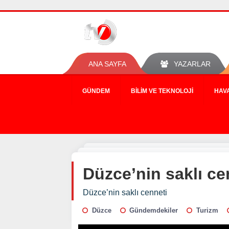
ANA SAYFA
YAZARLAR
GÜNDEM
BILIM VE TEKNOLOJI
HAV
Düzce’nin saklı ce
Düzce’nin saklı cenneti
Düzce
Gündemdekiler
Turizm