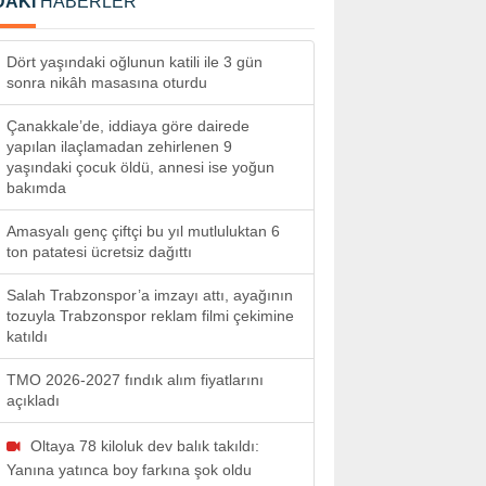
DAKİ
HABERLER
Dört yaşındaki oğlunun katili ile 3 gün
sonra nikâh masasına oturdu
Çanakkale’de, iddiaya göre dairede
yapılan ilaçlamadan zehirlenen 9
yaşındaki çocuk öldü, annesi ise yoğun
bakımda
Amasyalı genç çiftçi bu yıl mutluluktan 6
ton patatesi ücretsiz dağıttı
Salah Trabzonspor’a imzayı attı, ayağının
tozuyla Trabzonspor reklam filmi çekimine
katıldı
TMO 2026-2027 fındık alım fiyatlarını
açıkladı
Oltaya 78 kiloluk dev balık takıldı:
Yanına yatınca boy farkına şok oldu