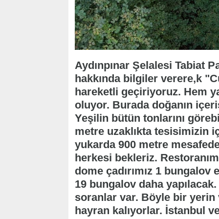
Aydınpınar Şelalesi Tabiat 
hakkında bilgiler verere,k "
hareketli geçiriyoruz. Hem y
oluyor. Burada doğanın içeris
Yeşilin bütün tonlarını görebil
metre uzaklıkta tesisimizin i
yukarda 900 metre mesafede.
herkesi bekleriz. Restoranım
dome çadırımız 1 bungalov evi
19 bungalov daha yapılacak
soranlar var. Böyle bir yeri
hayran kalıyorlar. İstanbul v