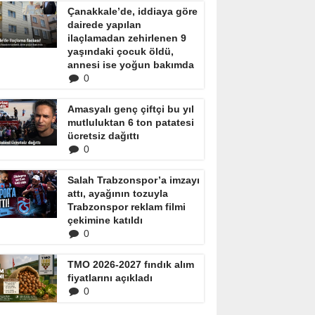
Çanakkale’de, iddiaya göre
dairede yapılan
ilaçlamadan zehirlenen 9
yaşındaki çocuk öldü,
annesi ise yoğun bakımda
0
Amasyalı genç çiftçi bu yıl
mutluluktan 6 ton patatesi
ücretsiz dağıttı
0
Salah Trabzonspor’a imzayı
attı, ayağının tozuyla
Trabzonspor reklam filmi
çekimine katıldı
0
TMO 2026-2027 fındık alım
fiyatlarını açıkladı
0