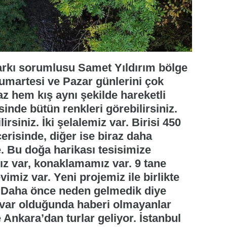
Parkı sorumlusu Samet Yıldırım bölge
Cumartesi ve Pazar günlerini çok
az hem kış aynı şekilde hareketli
inde bütün renkleri görebilirsiniz.
irsiniz. İki şelalemiz var. Birisi 450
çerisinde, diğer ise biraz daha
 Bu doğa harikası tesisimize
ız var, konaklamamız var. 9 tane
miz var. Yeni projemiz ile birlikte
. Daha önce neden gelmedik diye
n var olduğunda haberi olmayanlar
e Ankara’dan turlar geliyor. İstanbul