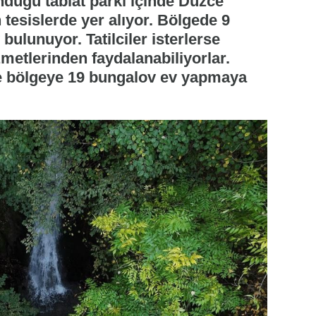
nduğu tabiat parkı içinde Düzce
 tesislerde yer alıyor. Bölgede 9
bulunuyor. Tatilciler isterlerse
etlerinden faydalanabiliyorlar.
ne bölgeye 19 bungalov ev yapmaya