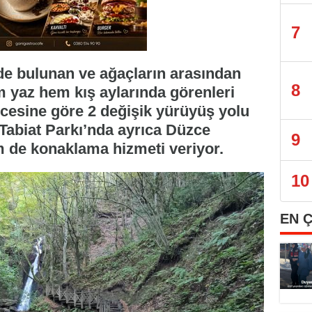
7
e bulunan ve ağaçların arasından
8
 yaz hem kış aylarında görenleri
cesine göre 2 değişik yürüyüş yolu
Tabiat Parkı’nda ayrıca Düzce
9
 de konaklama hizmeti veriyor.
10
EN 