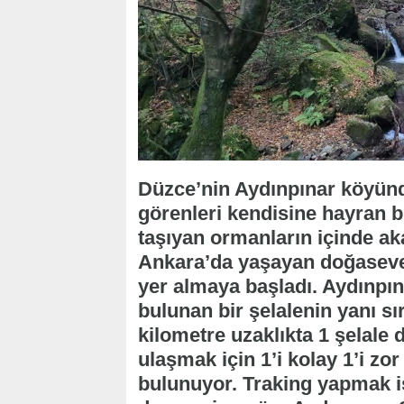
Düzce’nin Aydınpınar köyünd
görenleri kendisine hayran b
taşıyan ormanların içinde ak
Ankara’da yaşayan doğaseverl
yer almaya başladı. Aydınpına
bulunan bir şelalenin yanı s
kilometre uzaklıkta 1 şelale
ulaşmak için 1’i kolay 1’i z
bulunuyor. Traking yapmak is