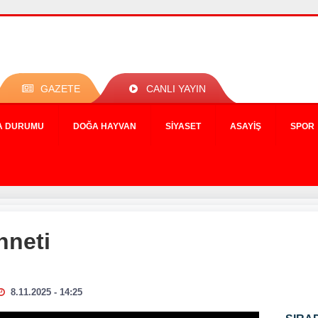
GAZETE
CANLI YAYIN
A DURUMU
DOĞA HAYVAN
SIYASET
ASAYIŞ
SPOR
nneti
8.11.2025 - 14:25