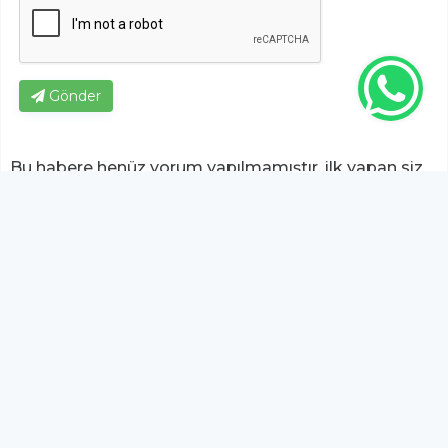
Gönder
Bu habere henüz yorum yapılmamıştır, ilk yapan siz
olun!...
Bu sayfa da yer alan okur yorumları kişilerin kendi
görüşleridir. Yazılanlardan
https://m.duzcetv.com
sorumlu
tutulamaz.
YUKARI ÇIK