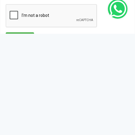
Gönder
Bu habere henüz yorum yapılmamıştır, ilk yapan siz
olun!...
Bu sayfa da yer alan okur yorumları kişilerin kendi
görüşleridir. Yazılanlardan
https://m.duzcetv.com
sorumlu
tutulamaz.
YUKARI ÇIK