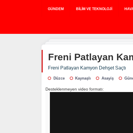
GÜNDEM
BILIM VE TEKNOLOJI
HAV
Freni Patlayan Ka
Freni Patlayan Kamyon Dehşet Saçtı
Düzce
Kaynaşlı
Asayiş
Gün
Desteklenmeyen video formatı: