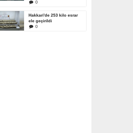
0
Hakkari'de 253 kilo esrar
ele geçirildi
0