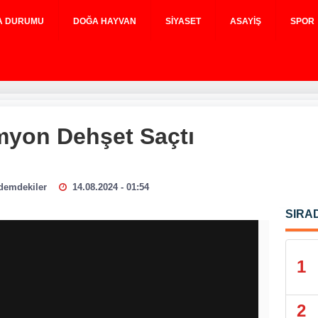
A DURUMU
DOĞA HAYVAN
SIYASET
ASAYIŞ
SPOR
myon Dehşet Saçtı
demdekiler
14.08.2024 - 01:54
SIRA
1
2