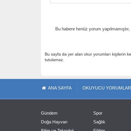
Bu habere henüz yorum yapılmamıştır, il
Bu sayfa da yer alan okur yorumları kişilerin k
tutulamaz.
ANA SAYFA
OKUYUCU YORUMLAR
Gündem
Spor
Doğa Hayvan
Sağlık
Bilim ve Teknoloji
Eğitim