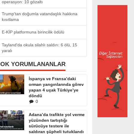
operasyon: 10 gözaltı
Trump'tan doğumla vatandaşlık hakkına
kısıtlama
E-KİP platformuna birincilik ödülü
Tayland'da okula silahlı saldırı: 6 ölü, 15
yaralı
ÇOK YORUMLANANLAR
İspanya ve Fransa’daki
orman yangınlarında görev
yapan 4 uçak Türkiye’ye
döndü
0
Adana’da trafikte yol verme
yüzünden tartıştığı
sürücüye testere ile
saldıran şüpheli tutuklandı