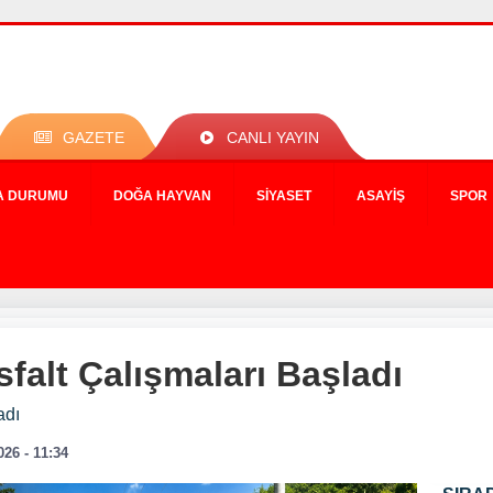
GAZETE
CANLI YAYIN
A DURUMU
DOĞA HAYVAN
SIYASET
ASAYIŞ
SPOR
falt Çalışmaları Başladı
adı
026 - 11:34