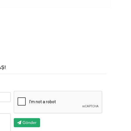
Ş!
Gönder