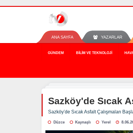
ANA SAYFA
YAZARLAR
GÜNDEM
BILIM VE TEKNOLOJI
HAV
Sazköy'de Sıcak As
Sazköy'de Sıcak Asfalt Çalışmaları Başl
Düzce
Kaynaşlı
Yerel
8.06.2