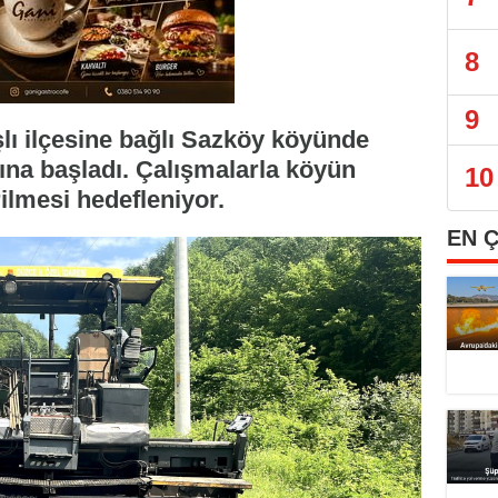
8
9
şlı ilçesine bağlı Sazköy köyünde
rına başladı. Çalışmalarla köyün
10
ilmesi hedefleniyor.
EN 