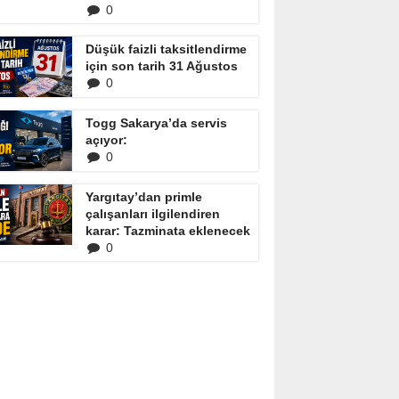
0
Düşük faizli taksitlendirme
için son tarih 31 Ağustos
0
Togg Sakarya’da servis
açıyor:
0
Yargıtay’dan primle
çalışanları ilgilendiren
karar: Tazminata eklenecek
0