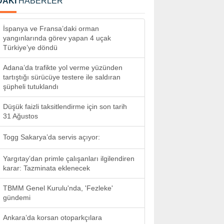
DAKİ
HABERLER
İspanya ve Fransa’daki orman
yangınlarında görev yapan 4 uçak
Türkiye’ye döndü
Adana’da trafikte yol verme yüzünden
tartıştığı sürücüye testere ile saldıran
şüpheli tutuklandı
Düşük faizli taksitlendirme için son tarih
31 Ağustos
Togg Sakarya’da servis açıyor:
Yargıtay’dan primle çalışanları ilgilendiren
karar: Tazminata eklenecek
TBMM Genel Kurulu'nda, 'Fezleke'
gündemi
Ankara’da korsan otoparkçılara