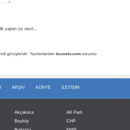
k yapan siz olun!...
endi görüşleridir. Yazılanlardan
duzcetv.com
sorumlu
I
ARŞİV
KÜNYE
İLETİŞİM
Akçakoca
AK Parti
Beyköy
CHP
Boğaziçi
MHP