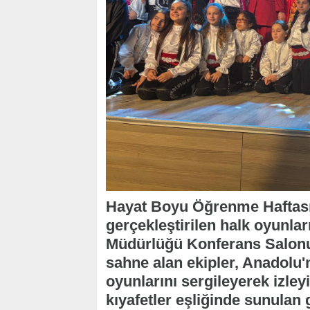
Hayat Boyu Öğrenme Haftası e
gerçekleştirilen halk oyunlar
Müdürlüğü Konferans Salonu'
sahne alan ekipler, Anadolu'n
oyunlarını sergileyerek izleyi
kıyafetler eşliğinde sunulan g