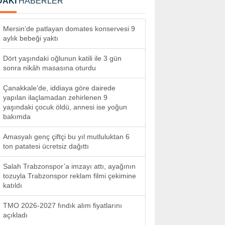
DAKİ
HABERLER
Mersin’de patlayan domates konservesi 9
aylık bebeği yaktı
Dört yaşındaki oğlunun katili ile 3 gün
sonra nikâh masasına oturdu
Çanakkale’de, iddiaya göre dairede
yapılan ilaçlamadan zehirlenen 9
yaşındaki çocuk öldü, annesi ise yoğun
bakımda
Amasyalı genç çiftçi bu yıl mutluluktan 6
ton patatesi ücretsiz dağıttı
Salah Trabzonspor’a imzayı attı, ayağının
tozuyla Trabzonspor reklam filmi çekimine
katıldı
TMO 2026-2027 fındık alım fiyatlarını
açıkladı