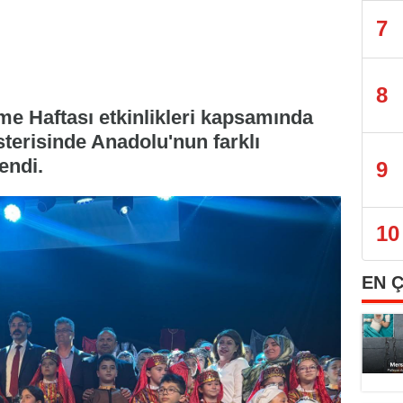
7
8
 Haftası etkinlikleri kapsamında
terisinde Anadolu'nun farklı
endi.
9
10
EN 