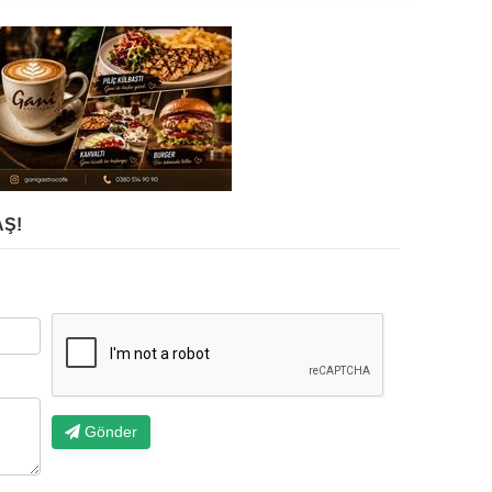
Ş!
Gönder