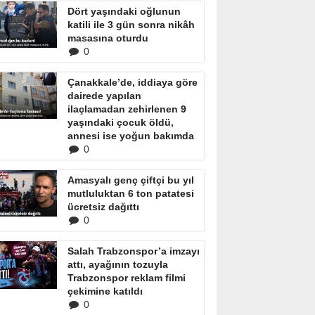
Dört yaşındaki oğlunun
katili ile 3 gün sonra nikâh
masasına oturdu
0
Çanakkale’de, iddiaya göre
dairede yapılan
ilaçlamadan zehirlenen 9
yaşındaki çocuk öldü,
annesi ise yoğun bakımda
0
Amasyalı genç çiftçi bu yıl
mutluluktan 6 ton patatesi
ücretsiz dağıttı
0
Salah Trabzonspor’a imzayı
attı, ayağının tozuyla
Trabzonspor reklam filmi
çekimine katıldı
0