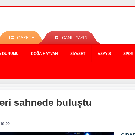
GAZETE
CANLI YAYIN
A DURUMU
DOĞA HAYVAN
SIYASET
ASAYIŞ
SPOR
eri sahnede buluştu
 10:22