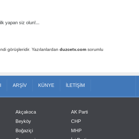
k yapan siz olun!...
endi görüşleridir. Yazılanlardan
duzcetv.com
sorumlu
I
ARŞİV
KÜNYE
İLETİŞİM
Akçakoca
AK Parti
Beyköy
CHP
Boğaziçi
MHP