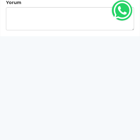
Yorum
Gönder
Bu habere henüz yorum yapılmamıştır, ilk yapan siz
olun!...
Bu sayfa da yer alan okur yorumları kişilerin kendi
görüşleridir. Yazılanlardan
https://m.duzcetv.com
sorumlu