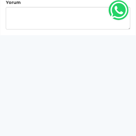
Yorum
Gönder
Bu habere henüz yorum yapılmamıştır, ilk yapan siz
olun!...
Bu sayfa da yer alan okur yorumları kişilerin kendi
görüşleridir. Yazılanlardan
https://m.duzcetv.com
sorumlu