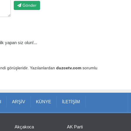
Gönder
k yapan siz olun!...
endi görüşleridir. Yazılanlardan
duzcetv.com
sorumlu
I
ARŞİV
KÜNYE
İLETİŞİM
Akçakoca
AK Parti