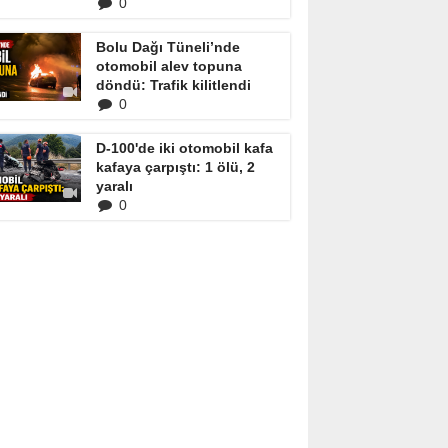
0
Bolu Dağı Tüneli’nde
otomobil alev topuna
döndü: Trafik kilitlendi
0
D-100'de iki otomobil kafa
kafaya çarpıştı: 1 ölü, 2
yaralı
0