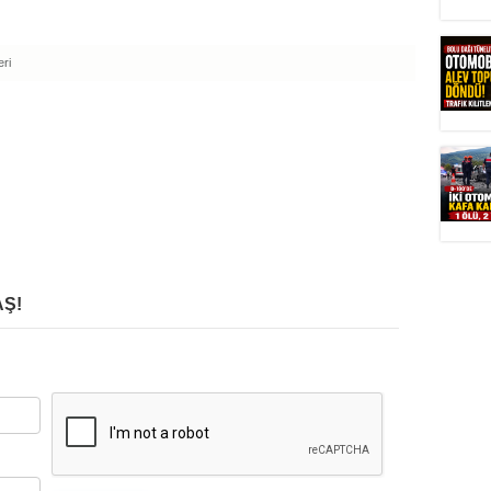
ri
Ş!