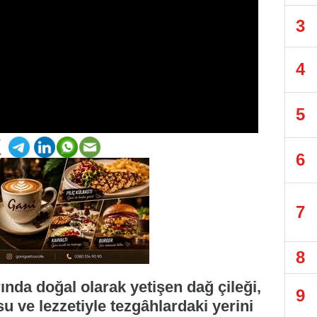
3
4
5
6
7
8
ında doğal olarak yetişen dağ çileği,
9
 ve lezzetiyle tezgâhlardaki yerini