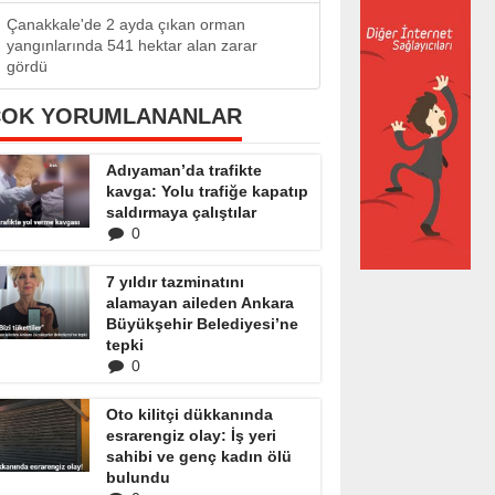
Çanakkale'de 2 ayda çıkan orman
yangınlarında 541 hektar alan zarar
gördü
ÇOK YORUMLANANLAR
Adıyaman’da trafikte
kavga: Yolu trafiğe kapatıp
saldırmaya çalıştılar
0
7 yıldır tazminatını
alamayan aileden Ankara
Büyükşehir Belediyesi’ne
tepki
0
Oto kilitçi dükkanında
esrarengiz olay: İş yeri
sahibi ve genç kadın ölü
bulundu