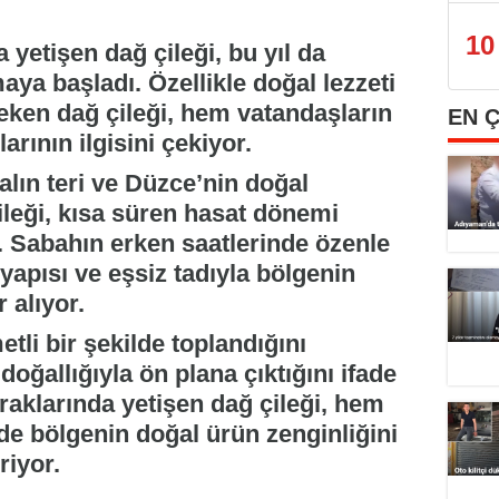
10
yetişen dağ çileği, bu yıl da
aya başladı. Özellikle doğal lezzeti
eken dağ çileği, hem vatandaşların
EN 
rının ilgisini çekiyor.
 alın teri ve Düzce’nin doğal
ileği, kısa süren hasat dönemi
. Sabahın erken saatlerinde özenle
 yapısı ve eşsiz tadıyla bölgenin
 alıyor.
etli bir şekilde toplandığını
doğallığıyla ön plana çıktığını ifade
raklarında yetişen dağ çileği, hem
 de bölgenin doğal ürün zenginliğini
riyor.