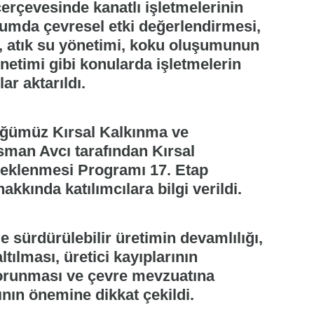
çerçevesinde kanatlı işletmelerinin
numda çevresel etki değerlendirmesi,
ri, atık su yönetimi, koku oluşumunun
netimi gibi konularda işletmelerin
r aktarıldı.
üğümüz Kırsal Kalkınma ve
an Avcı tarafından Kırsal
teklenmesi Programı 17. Etap
akkında katılımcılara bilgi verildi.
e sürdürülebilir üretimin devamlılığı,
ltılması, üretici kayıplarının
korunması ve çevre mevzuatına
ın önemine dikkat çekildi.