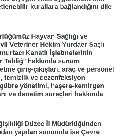
tlenebilir kurallara bağlandığını dile
ürlüğümüz Hayvan Sağlığı ve
evli Veteriner Hekim Yurdaer Saçlı
umurtacı Kanatlı İşletmelerinin
ir Tebliğ" hakkında sunum
etme giriş-çıkışları, araç ve personel
rı, temizlik ve dezenfeksiyon
 gübre yönetimi, haşere-kemirgen
nı ve denetim süreçleri hakkında
eğişikliği Düzce İl Müdürlüğünden
ından yapılan sunumda ise Çevre