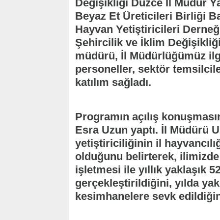
Değişikliği Düzce İl Müdür 
Beyaz Et Üreticileri Birliği 
Hayvan Yetiştiricileri Derne
Şehircilik ve İklim Değişikliğ
müdürü, İl Müdürlüğümüz ilgi
personeller, sektör temsilcile
katılım sağladı.
Programın açılış konuşması
Esra Uzun yaptı. İl Müdürü 
yetiştiriciliğinin il hayvancıl
olduğunu belirterek, ilimizde 
işletmesi ile yıllık yaklaşık 
gerçekleştirildiğini, yılda ya
kesimhanelere sevk edildiğini