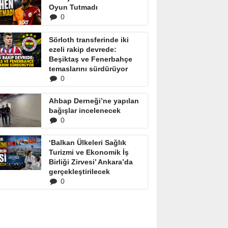
Oyun Tutmadı
0
Sörloth transferinde iki
ezeli rakip devrede:
Beşiktaş ve Fenerbahçe
temaslarını sürdürüyor
0
Ahbap Derneği’ne yapılan
bağışlar incelenecek
0
‘Balkan Ülkeleri Sağlık
Turizmi ve Ekonomik İş
Birliği Zirvesi’ Ankara’da
gerçekleştirilecek
0