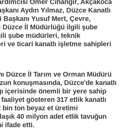
Yardımcısı Ömer Cihangir, Akçakoca
Başkanı Aydın Yılmaz, Düzce Kanatlı
ği Başkanı Yusuf Mert, Çevre,
i Düzce İl Müdürlüğü ilgili şube
li şube müdürleri, teknik
ri ve ticari kanatlı işletme sahipleri
nı Düzce İl Tarım ve Orman Müdürü
Uzun konuşmasında, Düzce'de kanatlı
ığı içerisinde önemli bir yere sahip
faaliyet gösteren 317 etlik kanatlı
52 bin ton beyaz et üretimi
klaşık 40 milyon adet etlik tavuğun
 ifade etti.