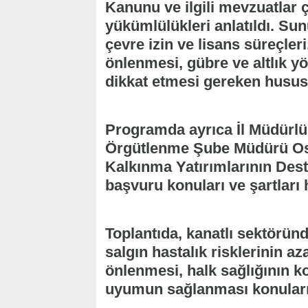
Kanunu ve ilgili mevzuatlar 
yükümlülükleri anlatıldı. Su
çevre izin ve lisans süreçle
önlenmesi, gübre ve altlık yö
dikkat etmesi gereken hususla
Programda ayrıca İl Müdürl
Örgütlenme Şube Müdürü Osm
Kalkınma Yatırımlarının Des
başvuru konuları ve şartları h
Toplantıda, kanatlı sektöründ
salgın hastalık risklerinin aza
önlenmesi, halk sağlığının 
uyumun sağlanması konuların