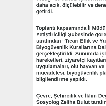
daha açık, ölçülebilir ve dene
getirdi.
Toplantı kapsamında İl Müd
Yetiştiriciliği Şubesinde gör
tarafından “Ticari Etlik ve Y
Biyogüvenlik Kurallarına Da
gerçekleştirildi. Sunumda işl
hareketleri, ziyaretçi kayıtla
uygulamaları, ölü hayvan ve
mücadelesi, biyogüvenlik pla
bilgilendirme yapıldı.
Çevre, Şehircilik ve İklim D
Sosyolog Zeliha Bulut taraf