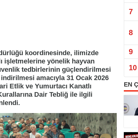
7
8
9
ürlüğü koordinesinde, ilimizde
tlı işletmelerine yönelik hayvan
10
venlik tedbirlerinin güçlendirilmesi
a indirilmesi amacıyla 31 Ocak 2026
EN 
ari Etlik ve Yumurtacı Kanatlı
rallarına Dair Tebliğ ile ilgili
nlendi.