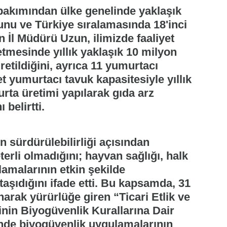
ı bakımından ülke genelinde yaklaşık
unu ve Türkiye sıralamasında 18'inci
n İl Müdürü Uzun, ilimizde faaliyet
etmesinde yıllık yaklaşık 10 milyon
retildiğini, ayrıca 11 yumurtacı
t yumurtacı tavuk kapasitesiyle yıllık
rta üretimi yapılarak gıda arz
 belirtti.
 sürdürülebilirliği açısından
terli olmadığını; hayvan sağlığı, halk
lamalarının etkin şekilde
şıdığını ifade etti. Bu kapsamda, 31
arak yürürlüğe giren “Ticari Etlik ve
inin Biyogüvenlik Kurallarına Dair
rinde biyogüvenlik uygulamalarının