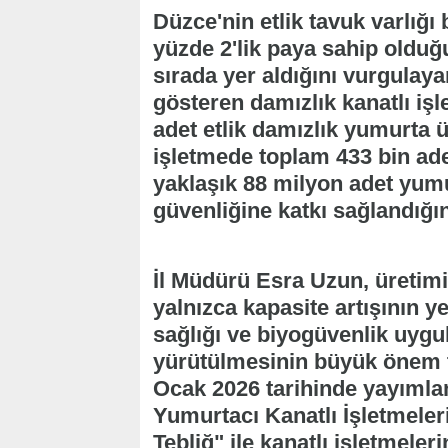
Düzce'nin etlik tavuk varlığ
yüzde 2'lik paya sahip olduğ
sırada yer aldığını vurgulaya
gösteren damızlık kanatlı işl
adet etlik damızlık yumurta ü
işletmede toplam 433 bin ade
yaklaşık 88 milyon adet yumu
güvenliğine katkı sağlandığını
İl Müdürü Esra Uzun, üretimin
yalnızca kapasite artışının ye
sağlığı ve biyogüvenlik uygu
yürütülmesinin büyük önem ta
Ocak 2026 tarihinde yayımlan
Yumurtacı Kanatlı İşletmeler
Tebliğ" ile kanatlı işletmele