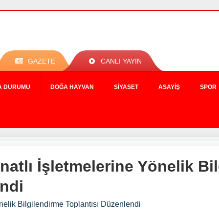
GAZETE
CANLI YAYIN
A DURUMU
DOĞA HAYVAN
SIYASET
ASAYIŞ
SPOR
natlı İşletmelerine Yönelik Bi
endi
nelik Bilgilendirme Toplantısı Düzenlendi