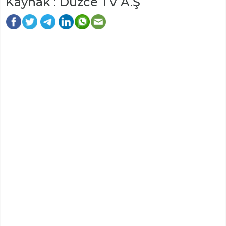
Kaynak : Düzce TV A.Ş