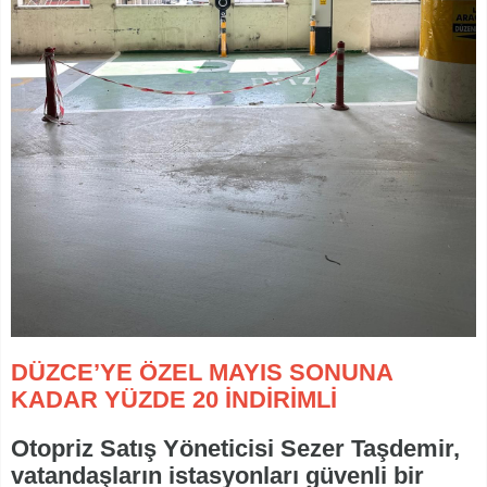
DÜZCE’YE ÖZEL MAYIS SONUNA
KADAR YÜZDE 20 İNDİRİMLİ
Otopriz Satış Yöneticisi Sezer Taşdemir,
vatandaşların istasyonları güvenli bir