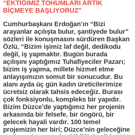
“EKTİĞİMİZ TOHUMLARI ARTIK
BİÇMEYE BAŞLIYORUZ”
Cumhurbaşkanı Erdoğan’ın “Bizi
arayanlar açılışta bulur, şantiyede bulur”
sözleri ile konuşmasını sürdüren Başkan
Özlü, “Bizim işimiz laf değil, dedikodu
değil, iş yapmaktır. Bugün burada
açılışını yaptığımız Tuhafiyeciler Pazarı;
bizim iş yapma, millete hizmet etme
anlayışımızın somut bir sonucudur. Bu
alanı ayda üç gün kadın üreticilerimize
ücretsiz olarak tahsis edeceğiz. Burası
çok fonksiyonlu, kompleks bir yapıdır.
Bizim Düzce’de yaptığımız her projenin
arkasında bir felsefe, bir öngörü, bir
gelecek hayali vardır. 100 temel
projemizin her biri; Düzce’nin geleceğine