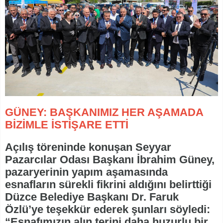
GÜNEY: BAŞKANIMIZ HER AŞAMADA
BİZİMLE İSTİŞARE ETTİ
Açılış töreninde konuşan Seyyar
Pazarcılar Odası Başkanı İbrahim Güney,
pazaryerinin yapım aşamasında
esnafların sürekli fikrini aldığını belirttiği
Düzce Belediye Başkanı Dr. Faruk
Özlü’ye teşekkür ederek şunları söyledi:
“Esnafımızın alın terini daha huzurlu bir