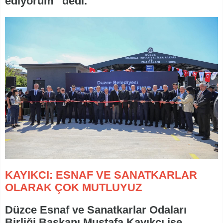
ediyorum” dedi.
KAYIKCI: ESNAF VE SANATKARLAR
OLARAK ÇOK MUTLUYUZ
Düzce Esnaf ve Sanatkarlar Odaları
Birliği Başkanı Mustafa Kayıkçı ise,