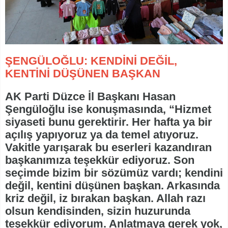
ŞENGÜLOĞLU: KENDİNİ DEĞİL,
KENTİNİ DÜŞÜNEN BAŞKAN
AK Parti Düzce İl Başkanı Hasan
Şengüloğlu ise konuşmasında, “Hizmet
siyaseti bunu gerektirir. Her hafta ya bir
açılış yapıyoruz ya da temel atıyoruz.
Vakitle yarışarak bu eserleri kazandıran
başkanımıza teşekkür ediyoruz. Son
seçimde bizim bir sözümüz vardı; kendini
değil, kentini düşünen başkan. Arkasında
kriz değil, iz bırakan başkan. Allah razı
olsun kendisinden, sizin huzurunda
teşekkür ediyorum. Anlatmaya gerek yok,