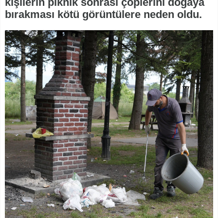
kişilerin piknik sonrası çöplerini doğaya
bırakması kötü görüntülere neden oldu.