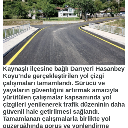
Kaynaşlı ilçesine bağlı Darıyeri Hasanbey
Köyü’nde gerçekleştirilen yol çizgi
çalışmaları tamamlandı. Sürücü ve
yayaların güvenliğini artırmak amacıyla
yürütülen çalışmalar kapsamında yol
çizgileri yenilenerek trafik düzeninin daha
güvenli hale getirilmesi sağlandı.
Tamamlanan çalışmalarla birlikte yol
güzergâhında görüş ve yönlendirme