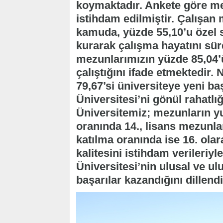
koymaktadır. Ankete göre me
istihdam edilmiştir. Çalışan
kamuda, yüzde 55,10’u özel s
kurarak çalışma hayatını sü
mezunlarımızın yüzde 85,04’ü k
çalıştığını ifade etmektedir
79,67’si üniversiteye yeni b
Üniversitesi’ni gönül rahatlı
Üniversitemiz; mezunların yur
oranında 14., lisans mezunlar
katılma oranında ise 16. ola
kalitesini istihdam verileriy
Üniversitesi’nin ulusal ve ul
başarılar kazandığını dillendi