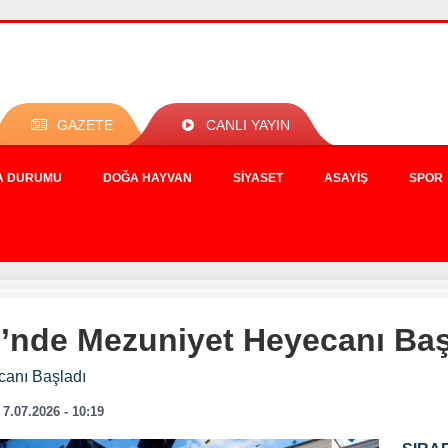
GAZETE
CANLI YAYIN
A DURUMU
DOĞA HAYVAN
SIYASET
ASAYIŞ
SPOR
i’nde Mezuniyet Heyecanı Baş
canı Başladı
7.07.2026 - 10:19