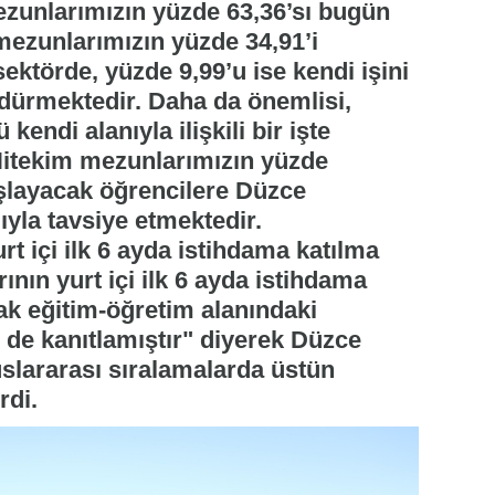
zunlarımızın yüzde 63,36’sı bugün
 mezunlarımızın yüzde 34,91’i
ektörde, yüzde 9,99’u ise kendi işini
rdürmektedir. Daha da önemlisi,
endi alanıyla ilişkili bir işte
. Nitekim mezunlarımızın yüzde
aşlayacak öğrencilere Düzce
ğıyla tavsiye etmektedir.
t içi ilk 6 ayda istihdama katılma
ının yurt içi ilk 6 ayda istihdama
rak eğitim-öğretim alanındaki
le de kanıtlamıştır" diyerek Düzce
uslararası sıralamalarda üstün
rdi.