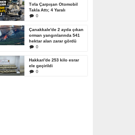
Tırla Çarpışan Otomobil
Takla Attı; 4 Yaralı
0
Çanakkale'de 2 ayda çıkan
orman yangınlarında 541
hektar alan zarar gördü
0
Hakkari'de 253 kilo esrar
ele geçirildi
0