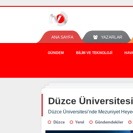
ANA SAYFA
YAZARLAR
GÜNDEM
BILIM VE TEKNOLOJI
HAV
Düzce Üniversites
Düzce Üniversitesi’nde Mezuniyet Heye
Düzce
Yerel
Gündemdekiler