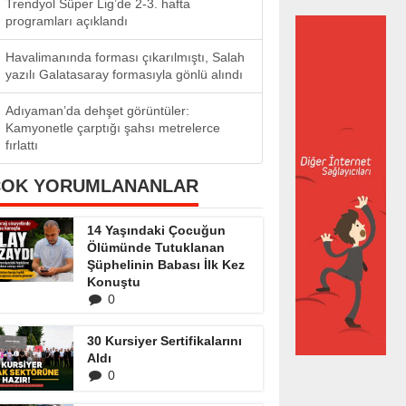
Trendyol Süper Lig’de 2-3. hafta
programları açıklandı
Havalimanında forması çıkarılmıştı, Salah
yazılı Galatasaray formasıyla gönlü alındı
Adıyaman’da dehşet görüntüler:
Kamyonetle çarptığı şahsı metrelerce
fırlattı
ÇOK YORUMLANANLAR
14 Yaşındaki Çocuğun
Ölümünde Tutuklanan
Şüphelinin Babası İlk Kez
Konuştu
0
30 Kursiyer Sertifikalarını
Aldı
0